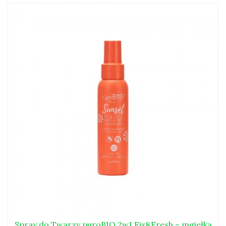
Spray do Twarzy puroBIO 2w1 Fix&Fresh – mgiełka