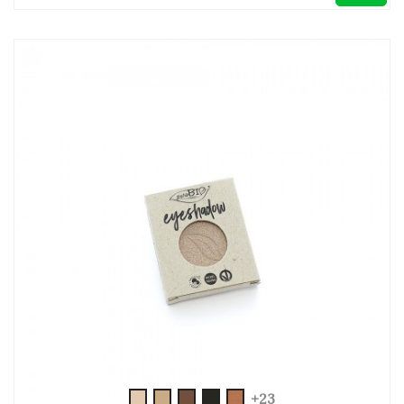
gold
beige
bronze
morski
sand
+23