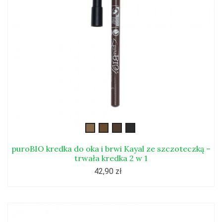
brwi-
brwi-
brwi-
brwi-
kayal1
kayal2
kayal3
kayal4
puroBIO kredka do oka i brwi Kayal ze szczoteczką –
trwała kredka 2 w 1
42,90 zł