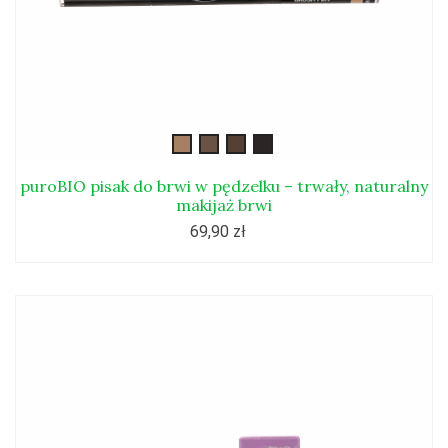
01naturalny-
02brąz-
03ciemny-
04łagodna-
blond-
pisak-
brąz-
czerń-
pisak-
do-
pisak-
pisak-
puroBIO pisak do brwi w pędzelku – trwały, naturalny
makijaż brwi
do-
brwi
do-
do-
brwi
brwi
brwi
69,90 zł