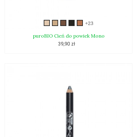
gold
beige
bronze
morski
sand
+23
puroBIO Cień do powiek Mono
39,90 zł