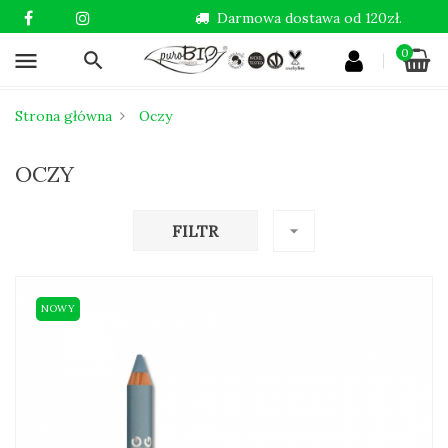
Darmowa dostawa od 120zł.
0
menu
Strona główna
Oczy
OCZY
FILTR
arrow_drop_down
NOWY