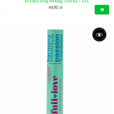
Kredka long lasting czarna - XXL
44,90 zł