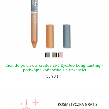
DUO101L
DUO102L
DUO103L
Cień do powiek w kredce 2w1 EyeDuo Long Lasting –
podwójna końcówka, 8h trwałości
53,90 zł