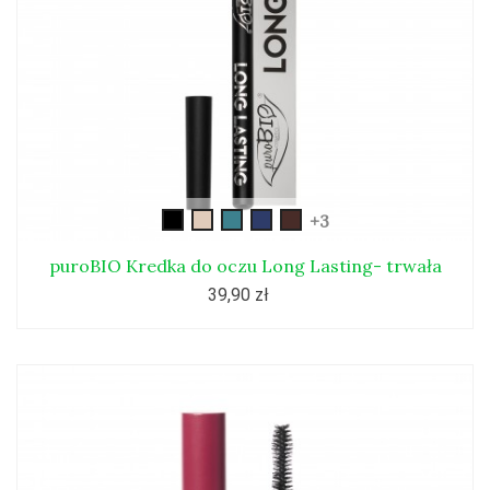
czarny
long-
long-
long-
long_lasting05
+3
lasting02
lasting03
lasting04
puroBIO Kredka do oczu Long Lasting- trwała
39,90 zł