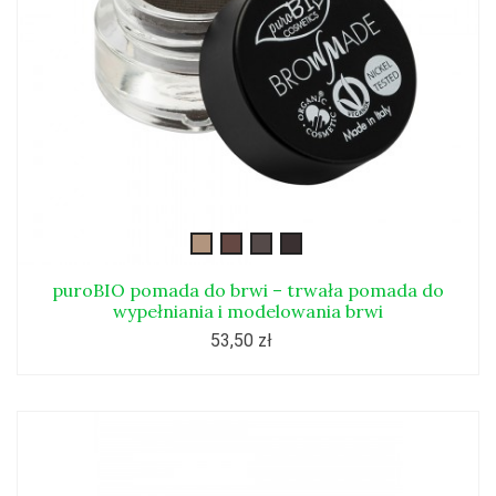
01ash
warmbrown2
dark-
charcoal
dove-
grey3
puroBIO pomada do brwi – trwała pomada do
wypełniania i modelowania brwi
53,50 zł