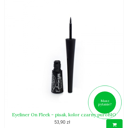
Masz
pytanie?
Eyeliner On Fleek – pisak, kolor czarny puroBIO
53,90 zł