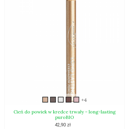
cień-
cień-
028Lsrebrny-
029Lgranitowy-
030Lkwarc-
+4
w-
w-
wykończenie-
wykończenie-
różowy-
kredce-
kredce-
perłowe
matowe
wykończenie-
Cień do powiek w kredce trwały – long-lasting
06L
07L
puroBIO
perłowe
42,90 zł