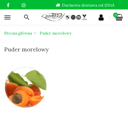
Darmowa dostawa od 120zł.
0
menu
Strona główna
Puder morelowy
Puder morelowy