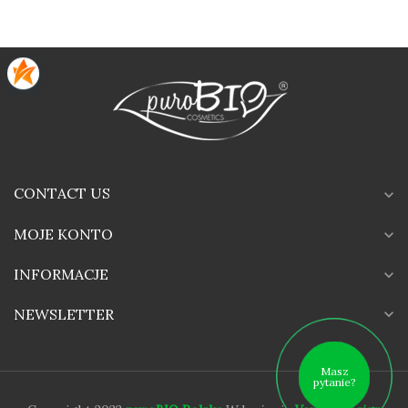
CONTACT US
expand_more
MOJE KONTO
expand_more
INFORMACJE
expand_more
expand_more
NEWSLETTER
Masz
pytanie?