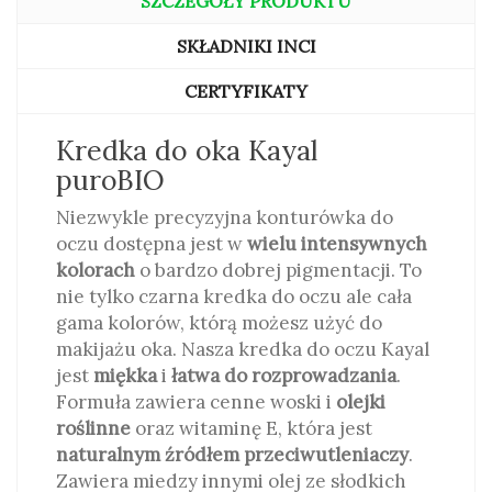
SZCZEGÓŁY PRODUKTU
SKŁADNIKI INCI
CERTYFIKATY
Kredka do oka Kayal
puroBIO
Niezwykle precyzyjna konturówka do
oczu dostępna jest w
wielu intensywnych
kolorach
o bardzo dobrej pigmentacji. To
nie tylko czarna kredka do oczu ale cała
gama kolorów, którą możesz użyć do
makijażu oka. Nasza kredka do oczu Kayal
jest
miękka
i
łatwa do rozprowadzania
.
Formuła zawiera cenne woski i
olejki
roślinne
oraz witaminę E, która jest
naturalnym źródłem przeciwutleniaczy
.
Zawiera miedzy innymi olej ze słodkich