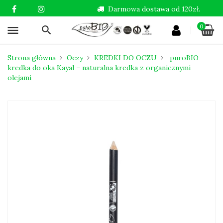
Darmowa dostawa od 120zł.
0
menu
Strona główna
Oczy
KREDKI DO OCZU
puroBIO
kredka do oka Kayal – naturalna kredka z organicznymi
olejami