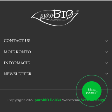
CONTACT US
expand_more
MOJE KONTO
expand_more
INFORMACJE
expand_more
expand_more
NEWSLETTER
Masz
pytanie?
Copyright 2022
puroBIO Polska
Wdrożenie
Vertes Design