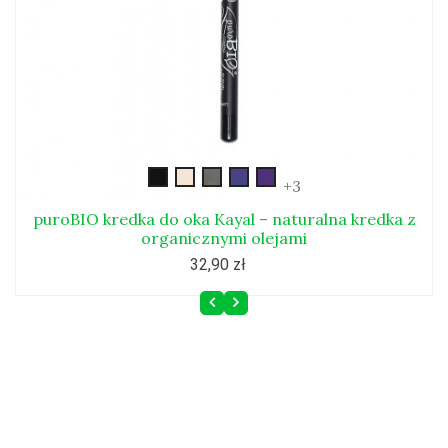
kayal01
kayal02
kayal03
kayal04
kayal05
+3
puroBIO kredka do oka Kayal – naturalna kredka z
organicznymi olejami
32,90 zł