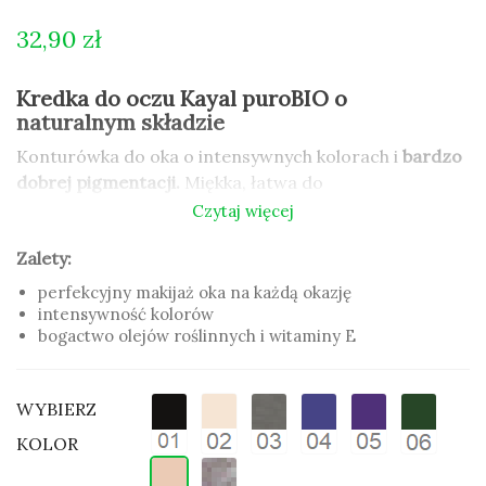
32,90 zł
Kredka do oczu Kayal puroBIO o
naturalnym składzie
Konturówka do oka o intensywnych kolorach i
bardzo
dobrej pigmentacji.
Miękka, łatwa do
rozprowadzania, a także precyzyjna. Formuła zawiera
Czytaj więcej
cenne woski i olejki roślinne
oraz
witaminę E
, która
Zalety:
jest naturalnym źródłem przeciwutleniaczy.
Kredka do oczu Kayal może być używana przez osoby
perfekcyjny makijaż oka na każdą okazję
o wrażliwych oczach oraz noszące szkła kontaktowe.
intensywność kolorów
bogactwo olejów roślinnych i witaminy E
Zalety:
perfekcyjny makijaż oka na każdą okazję
WYBIERZ
intensywność kolorów
bogactwo olejów roślinnych i witaminy E
KOLOR