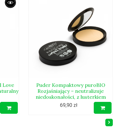
l Love
Puder Kompaktowy puroBIO
aturalny
Rozjaśniający – neutralizuje
niedoskonałości, z lusterkiem
69,90 zł