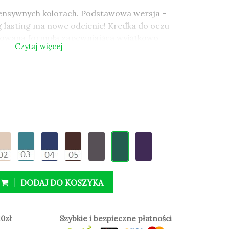
tensywnych kolorach. Podstawowa wersja -
g lasting ma nowe odcienie! Kredka do oczu
osowana formuła zapewniająca wyjątkowo
Czytaj więcej
 jest wyjątkowo
miękka i łatwa do
cja bogatych pigmentów, mieszanki
.in.
olej kokosowy, avocado, jojoba oraz z olej
 odżywczo.
DODAJ DO KOSZYKA
egański
0zł
Szybkie i bezpieczne płatności