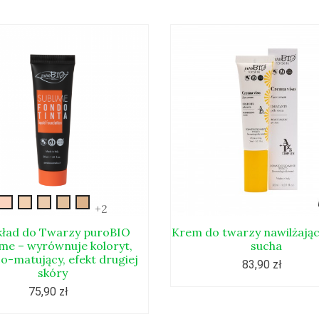
New-
New-
New-
New-
New-
+2
sublime-
sublime-
sublime-
sublime-
sublime-
01
02
03
04
05
ład do Twarzy puroBIO
Krem do twarzy nawilżając
ime – wyrównuje koloryt,
sucha
co-matujący, efekt drugiej
83,90 zł
skóry
75,90 zł