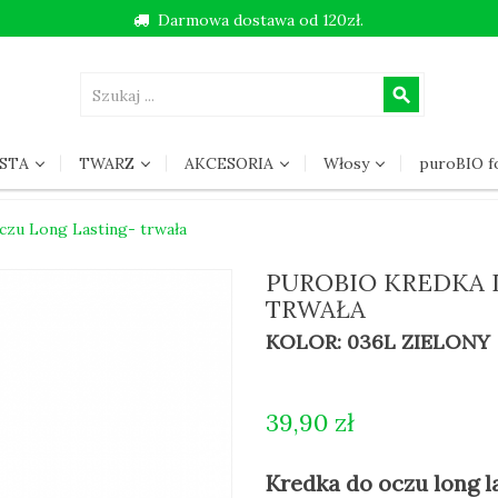
Darmowa dostawa od 120zł.
search
STA
TWARZ
AKCESORIA
Włosy
puroBIO 
czu Long Lasting- trwała
PUROBIO KREDKA 
TRWAŁA
KOLOR: 036L ZIELONY
39,90 zł
Kredka do oczu long l