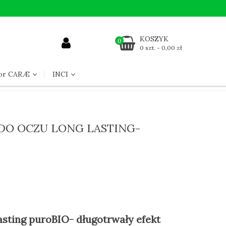
KOSZYK
0
0 szt. - 0,00 zł
for CARÆ
INCI
DO OCZU LONG LASTING-
asting puroBIO- długotrwały efekt