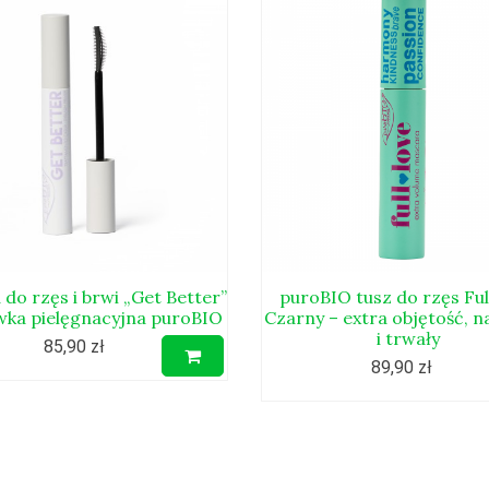
 do rzęs i brwi „Get Better”
puroBIO tusz do rzęs Ful
wka pielęgnacyjna puroBIO
Czarny – extra objętość, n
i trwały
85,90 zł
89,90 zł