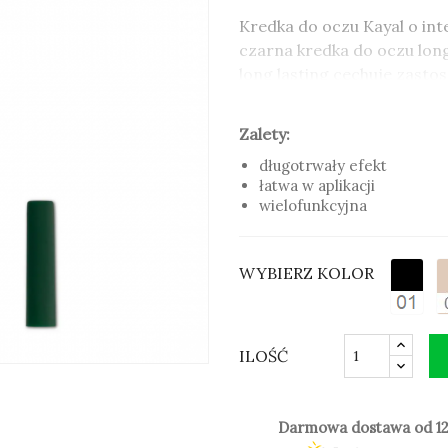
Kredka do oczu Kayal o in
czarna kredka do oczu lon
long lasting cechuje zast
długotrwały efekt
. Kredka
rozprowadzania
. Kompozy
Zalety:
drogocennych olejów jak m
długotrwały efekt
baoabu
działała niezwykle
łatwa w aplikacji
wielofunkcyjna
Zalety:
długotrwały efekt
łatwa w aplikacji
wielofunkcyjna
WYBIERZ KOLOR
ILOŚĆ
Kolor 04L i 037L nie jest v
Darmowa dostawa od 12