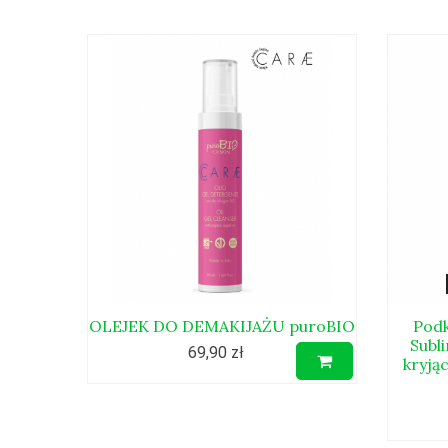
OLEJEK DO DEMAKIJAŻU puroBIO
Podk
Subl
69,90 zł
kryją