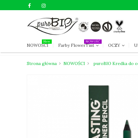
New
NOWOŚĆ
NOWOŚCI
Farby FlowerTint
OCZY
U
Strona główna
NOWOŚCI
puroBIO Kredka do o