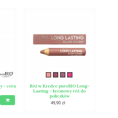
020L
021L
022L
023L
y - cera
Róż w Kredce puroBIO Long-
Pud
Lasting – kremowy róż do
trans
policzków
49,90 zł