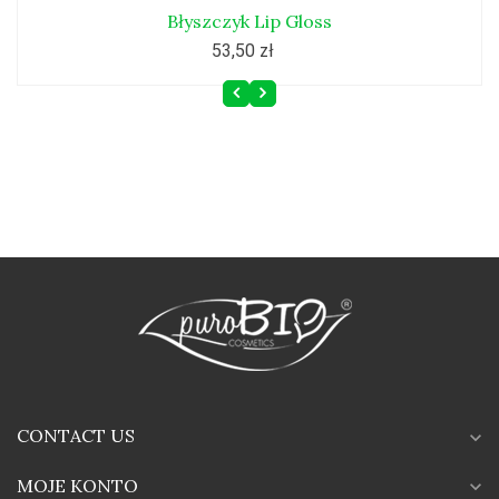
Błyszczyk Lip Gloss
53,50 zł
CONTACT US
expand_more
MOJE KONTO
expand_more