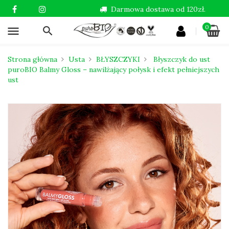
Darmowa dostawa od 120zł.
0
menu
Strona główna
Usta
BŁYSZCZYKI
Błyszczyk do ust
puroBIO Balmy Gloss – nawilżający połysk i efekt pełniejszych
ust