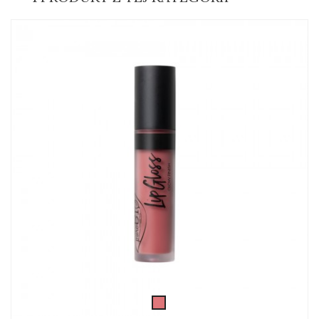
lip-
gloss4