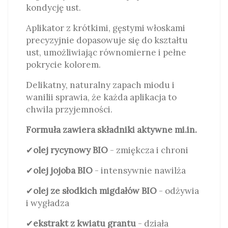
kondycję ust.
Aplikator z krótkimi, gęstymi włoskami
precyzyjnie dopasowuje się do kształtu
ust, umożliwiając równomierne i pełne
pokrycie kolorem.
Delikatny, naturalny zapach miodu i
wanilii sprawia, że każda aplikacja to
chwila przyjemności.
Formuła zawiera składniki aktywne mi.in.
✔
olej rycynowy BIO
- zmiękcza i chroni
✔
olej jojoba BIO
- intensywnie nawilża
✔
olej ze słodkich migdałów BIO
- odżywia
i wygładza
✔
ekstrakt z kwiatu grantu
- działa