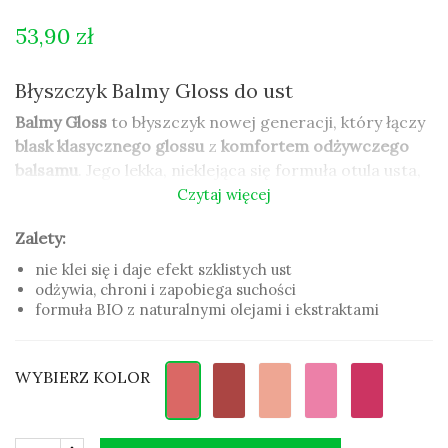
53,90 zł
Błyszczyk Balmy Gloss do ust
Balmy Gloss
to błyszczyk nowej generacji, który łączy
blask klasycznego glossu
z
komfortem odżywczego
balsamu
. Jego lekka, nieklejąca się formuła otula usta,
nadając im efekt pełniejszego wyglądu i naturalnego
Czytaj więcej
połysku.
Zalety:
Zalety:
nie klei się i daje efekt szklistych ust
odżywia, chroni i zapobiega suchości
nie klei się i daje efekt szklistych ust
formuła BIO z naturalnymi olejami i ekstraktami
odżywia, chroni i zapobiega suchości
formuła BIO z naturalnymi olejami i ekstraktami
WYBIERZ KOLOR