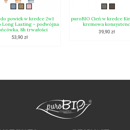
DUO101L
DUO102L
DUO103L
kingsize1
kingsiz
 do powiek w kredce 2w1
puroBIO Cień w kredce Kin
 Long Lasting – podwójna
kremowa konsystenc
ońcówka, 8h trwałości
39,90 zł
53,90 zł