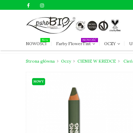
New
NOWOŚĆ
NOWOŚCI
Farby FlowerTint
OCZY
U
Strona główna
Oczy
CIENIE W KREDCE
Cień
NOWY