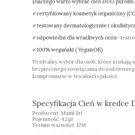
Dlaczego warto wybrać cień DUO puroBIO
✔
certyfikowany kosmetyk organiczny (CC
✔
testowany dermatologicznie i okulistyc
✔
odpowiedni dla wrażliwych oczu-
testo
✔
100% wegański ( VeganOK)
To idealny wybór dla osób, które szukają
bezpiecznego rozwiązania do codzienneg
kompromisów w trwałości i jakości.
Specyfikacja Cień w kredce
Producent: Mami Srl
Pojemność: 4,2gr
Termin ważności: 12M