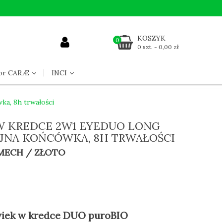
KOSZYK
0
0 szt. - 0,00 zł
for CARÆ
INCI
ka, 8h trwałości
W KREDCE 2W1 EYEDUO LONG
JNA KOŃCÓWKA, 8H TRWAŁOŚCI
 MECH / ZŁOTO
wiek w kredce DUO puroBIO