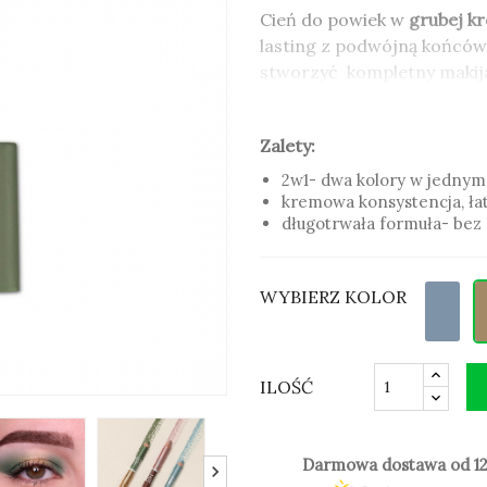
Cień do powiek w
grubej k
lasting z podwójną końcówk
stworzyć kompletny makijaż
Dzięki grubszej niż tradycy
rozprowadza
na powiece.
Zalety:
2w1- dwa kolory w jednym
Cień w kredce należy do kol
kremowa konsystencja, łat
działaniu
, co sprawia, że
ma
długotrwała formuła- be
Zalety:
2w1- dwa kolory w jednym
WYBIERZ KOLOR
kremowa konsystencja, łat
długotrwała formuła- be
ILOŚĆ
Darmowa dostawa od 12