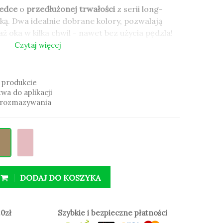
redce
o
przedłużonej trwałości
z serii long-
ą. Dwa idealnie dobrane kolory, pozwalają
 oka w kilka chwil - nawet bez użycia pędzla!
Czytaj więcej
jna objętości kredki cień
świetnie się
 produkcie
ekcji long-lasting czyli
kredek o przedłużonym
wa do aplikacji
kijaż jest trwały
i utrzymuje nawet 8 godzin.
z rozmazywania
 produkcie
wa do aplikacji
z rozmazywania
DODAJ DO KOSZYKA
0zł
Szybkie i bezpieczne płatności