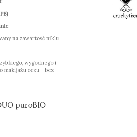
:
PB)
znie
wany na zawartość niklu
 szybkiego, wygodnego i
o makijażu oczu – bez
 DUO puroBIO