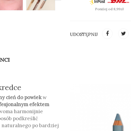
Poniżej od 8,99zł
UDOSTĘPNIJ
INCI
 kredce
ny cień do powiek
w
ofesjonalnym efektem
dwoma harmonijnie
osób podkreślić
d naturalnego po bardziej