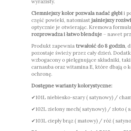
wyrazisty.
Ciemniejszy kolor pozwala nadać głębi
i p
część powieki, natomiast
jaśniejszy rozśw
optycznie je otwierając. Kremowa formuł
rozprowadza i łatwo blenduje
– nawet prz
Produkt zapewnia
trwałość do 8 godzin
, 
pozostaje świeży przez cały dzień. Dodatk
wzbogacony o pielęgnujące składniki, taki
carnauba oraz witamina E, które dbają o ko
ochronę.
Dostępne warianty kolorystyczne:
✔101L niebiesko-szary ( satynowy) / cha
✔102L zielony mech( satynowy) / złoto ( 
✔103L ciepły brąz ( matowy) / róż ( satyn