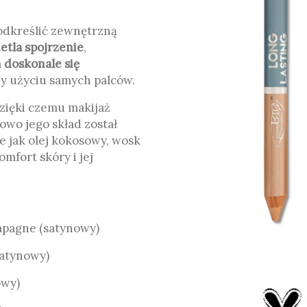
odkreślić zewnętrzną
ietla spojrzenie
,
a
doskonale się
y użyciu samych palców.
dzięki czemu makijaż
owo jego skład został
e jak olej kokosowy, wosk
mfort skóry i jej
mpagne (satynowy)
satynowy)
owy)