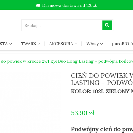
Darmowa dostawa od 120zł.
search
STA
TWARZ
AKCESORIA
Włosy
puroBIO 
 do powiek w kredce 2w1 EyeDuo Long Lasting – podwójna końców
CIEŃ DO POWIEK 
LASTING – PODWÓ
KOLOR: 102L ZIELONY
53,90 zł
Podwójny cień do po