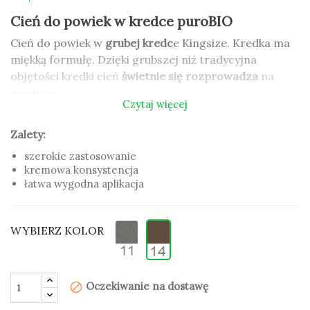
Cień do powiek w kredce puroBIO
Cień do powiek w
grubej kredc
e Kingsize. Kredka ma
miękką formułę. Dzięki grubszej niż tradycyjna
objętości kredki cień
świetnie się rozprowadza
na
powiece.
Czytaj więcej
Cień w kredce Kingsize zawiera organiczne oleje,
Zalety:
które pielęgnują i odżywiają skórę. Wzbogacony został
także o
olej z pestek moreli,
który intensywnie nawilża
szerokie zastosowanie
i wygładza.
kremowa konsystencja
łatwa wygodna aplikacja
Cień w kredce Kingsize można stosować jako cień, a
także jako kredkę do oka. W celu uzyskania bardziej
WYBIERZ KOLOR
intensywnego koloru nałożyć kilka warstw.
Zalety:
szerokie zastosowanie
Oczekiwanie na dostawę
block
kremowa konsystencja