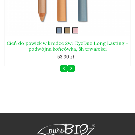
DUO101L
DUO102L
DUO103L
Cień do powiek w kredce 2w1 EyeDuo Long Lasting –
podwójna końcówka, 8h trwałości
53,90 zł