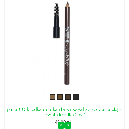
brwi-
brwi-
brwi-
brwi-
kayal1
kayal2
kayal3
kayal4
puroBIO kredka do oka i brwi Kayal ze szczoteczką –
trwała kredka 2 w 1
42,90 zł