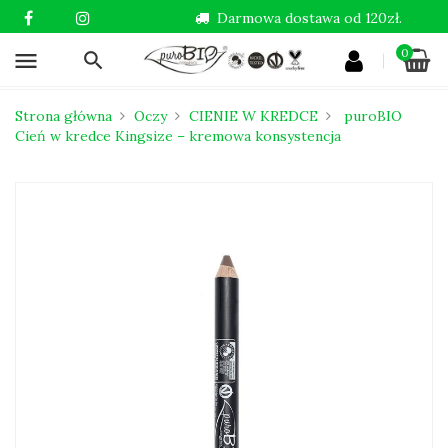
Darmowa dostawa od 120zł.
0
menu
Strona główna
Oczy
CIENIE W KREDCE
puroBIO
Cień w kredce Kingsize – kremowa konsystencja