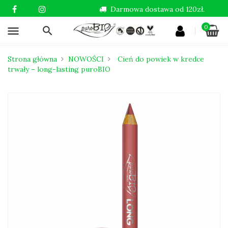
Darmowa dostawa od 120zł.
0
menu
Strona główna
NOWOŚCI
Cień do powiek w kredce
trwały – long-lasting puroBIO