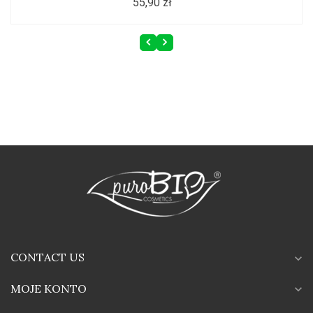
55,90 zł
CONTACT US
expand_more
MOJE KONTO
expand_more