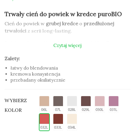
Trwały cień do powiek w kredce puroBIO
Cień do powiek w
grubej kredce
o
przedłużonej
trwałości
z serii long-lasting.
Dzięki grubszej niż tradycyjna objętości kredki
Czytaj więcej
cień
świetnie się rozprowadza
na powiece.
Zalety:
Cień w kredce należy do kolekcji long-lasting czyli
łatwy do blendowania
kredek o przedłużonym działaniu
, co sprawia, że
kremowa konsystencja
makijaż jest trwały
i utrzymuje nawet 8 godzin.
przebadany okulistycznie
Cień do powiek dostępny jest w aż 9 kolorach 4
różnych wykończeniach: metaliczne, matowe,
WYBIERZ
perłowe i satynowe.
KOLOR
Zalety:
łatwy do blendowania
kremowa konsystencja