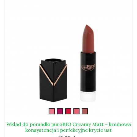
Semi-
Semi-
Semi-
Semi-
Semi-
mate101
mate102
mate103
mate104
mate105
Wkład do pomadki puroBIO Creamy Matt – kremowa
konsystencja i perfekcyjne krycie ust