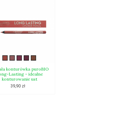
konturówka08L
konturówka09L
konturówka010L
konturówka011L
konturówka012L
ła konturówka puroBIO
ong-Lasting – idealne
konturowanie ust
39,90 zł