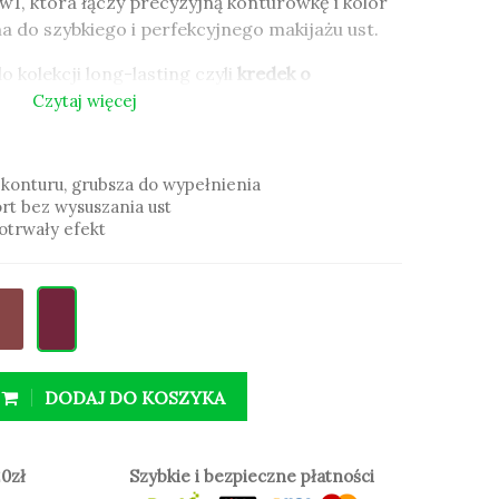
w1, która łączy precyzyjną konturówkę i kolor
a do szybkiego i perfekcyjnego makijażu ust.
 kolekcji long-lasting czyli
kredek o
o sprawia, że
makijaż jest trwały
i utrzymuje się
Czytaj więcej
konturu, grubsza do wypełnienia
rt bez wysuszania ust
konturu, grubsza do wypełnienia
gotrwały efekt
rt bez wysuszania ust
gotrwały efekt
DODAJ DO KOSZYKA
0zł
Szybkie i bezpieczne płatności