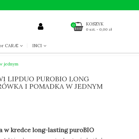
KOSZYK
0
0 szt. - 0,00 zł
for CARÆ
INCI
 w jednym
W1 LIPDUO PUROBIO LONG
RÓWKA I POMADKA W JEDNYM
 w kredce long-lasting puroBIO