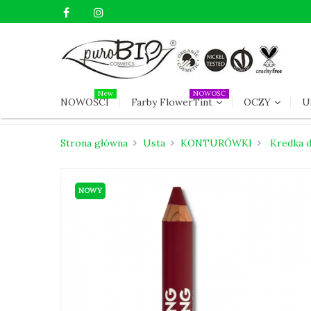
New
NOWOŚĆ
NOWOŚCI
Farby FlowerTint
OCZY
U
Strona główna
Usta
KONTURÓWKI
Kredka 
NOWY