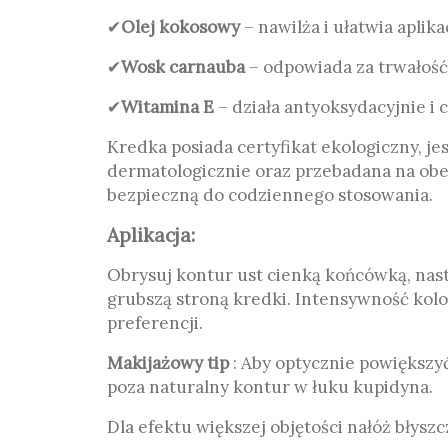
✔
Olej kokosowy
– nawilża i ułatwia aplika
✔
Wosk carnauba
– odpowiada za trwałość
✔
Witamina E
– działa antyoksydacyjnie i 
Kredka posiada certyfikat ekologiczny, je
dermatologicznie oraz przebadana na obec
bezpieczną do codziennego stosowania.
Aplikacja:
Obrysuj kontur ust cienką końcówką, nast
grubszą stroną kredki. Intensywność kol
preferencji.
Makijażowy tip
: Aby optycznie powiększyć
poza naturalny kontur w łuku kupidyna.
Dla efektu większej objętości nałóż błysz