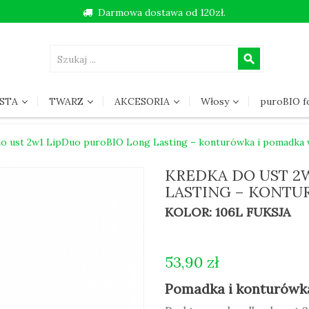
Darmowa dostawa od 120zł.
search
STA
TWARZ
AKCESORIA
Włosy
puroBIO 
do ust 2w1 LipDuo puroBIO Long Lasting – konturówka i pomadka
KREDKA DO UST 2
LASTING – KONTU
KOLOR: 106L FUKSJA
53,90 zł
Pomadka i konturówka