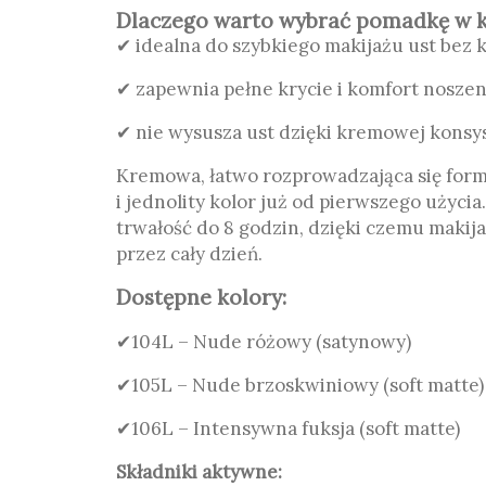
Dlaczego warto wybrać pomadkę w 
✔
idealna do szybkiego makijażu ust be
✔
zapewnia pełne krycie i komfort noszen
✔
nie wysusza ust dzięki kremowej konsys
Kremowa, łatwo rozprowadzająca się for
i jednolity kolor już od pierwszego użyci
trwałość do 8 godzin, dzięki czemu makij
przez cały dzień.
Dostępne kolory:
✔104L – Nude różowy (satynowy)
✔105L – Nude brzoskwiniowy (soft matte)
✔106L – Intensywna fuksja (soft matte)
Składniki aktywne: