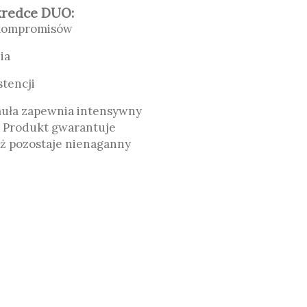
kredce DUO:
z kompromisów
ia
tencji
muła zapewnia intensywny
a. Produkt gwarantuje
aż pozostaje nienaganny