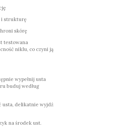
cję
 i strukturę
chroni skórę
st testowana
ność niklu, co czyni ją
ępnie wypełnij usta
oru buduj według
 usta, delikatnie wyjdź
czyk na środek ust.