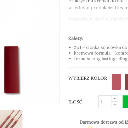
Praktyczna kredka do ust 2
w jednym produkcie. Idealn
Pomadka w kredce należy do
przedłużonym działaniu
, c
przez cały dzień.
Zalety:
Zalety:
2w1 – cienka końcówka do 
kremowa formuła – komfo
2w1 – cienka końcówka do 
formuła long lasting- dłu
kremowa formuła – komfo
formuła long lasting- dłu
WYBIERZ KOLOR
ILOŚĆ
Darmowa dostawa od 12