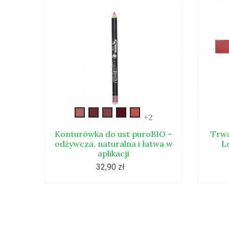
kont8
Kont_47
Kont_49
Kont_50
Kont_51
+2
Konturówka do ust puroBIO –
Trwa
odżywcza, naturalna i łatwa w
L
aplikacji
32,90 zł