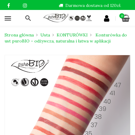
Darmowa dostawa od 120zł.
0
menu
Strona główna
Usta
KONTURÓWKI
Konturówka do
ust puroBIO – odżywcza, naturalna i łatwa w aplikacji