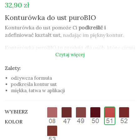
32,90 zł
Konturówka do ust puroBIO
Konturówka do ust pomoże Ci
podkreślić i
zdefiniować kształt ust,
nadając im piękny kontur.
Konturówka puroBIO to produkt dla osób, które cienią
Czytaj więcej
sobie naturalne składniki i ekologiczne podejście do
makijażu. Zawiera ona bowiem naturalne składniki
Zalety:
roślinne m.in.:
wosk Carnauba, olej ze słodkich
migdałów, olej kokosowy, wosk Candelilla
, które
odżywcza formuła
podkreśla kontur ust
chronią delikatną skórę ust.
miękka, łatwa w aplikacji
Konturówka puroBIO może być użyta do obrysu
konturu ust i wypełniania ich pomadka, jak tez jako
WYBIERZ
samodzielny produkt na całej powierzchni warg.
KOLOR
Zalety:
odżywcza formuła