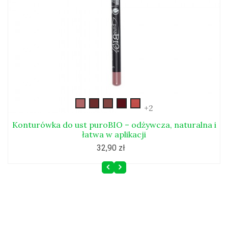
kont8
Kont_47
Kont_49
Kont_50
Kont_51
+2
Konturówka do ust puroBIO – odżywcza, naturalna i
łatwa w aplikacji
32,90 zł