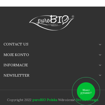
CONTACT US
expand_more
MOJE KONTO
expand_more
INFORMACJE
expand_more
expand_more
NEWSLETTER
Masz
pytanie?
Copyright 2022
puroBIO Polska
Wdrożenie
Vertes Design