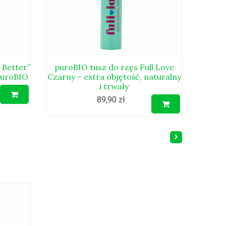
 Better”
puroBIO tusz do rzęs Full Love
puroBIO
Czarny – extra objętość, naturalny
i trwały
89,90 zł