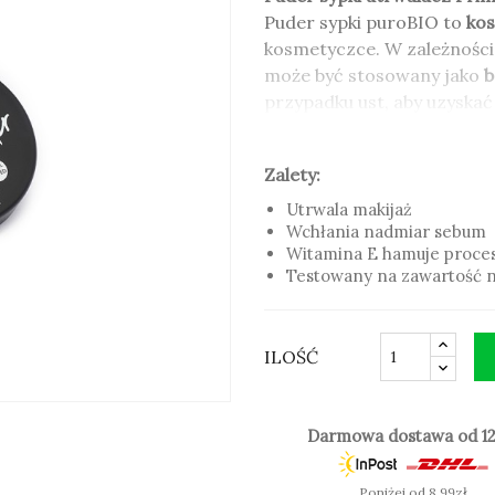
Puder sypki puroBIO to
kos
kosmetyczce. W zależności 
może być stosowany jako
b
przypadku ust, aby uzyska
się w duecie z kremowymi 
Zalety:
Zalety:
Utrwala makijaż
Utrwala makijaż
Wchłania nadmiar sebum
Wchłania nadmiar sebum
Witamina E hamuje proces
Witamina E hamuje proces
Testowany na zawartość n
Testowany na zawartość n
ILOŚĆ
Darmowa dostawa od 12
Poniżej od 8,99zł