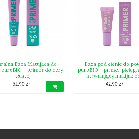
ralna Baza Matująca do
Baza pod cienie do po
 puroBIO – primer do cery
puroBIO – primer pielęgn
tłustej
utrwalający makijaż o
52,90 zł
42,90 zł