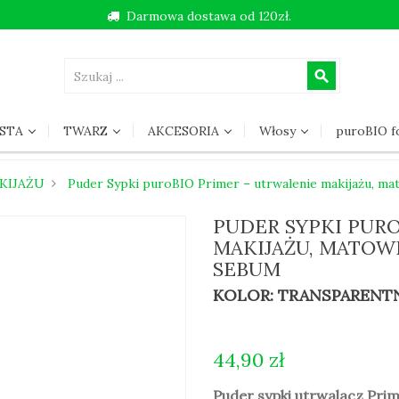
Darmowa dostawa od 120zł.
search
STA
TWARZ
AKCESORIA
Włosy
puroBIO 
KIJAŻU
Puder Sypki puroBIO Primer – utrwalenie makijażu, m
PUDER SYPKI PUR
MAKIJAŻU, MATOW
SEBUM
KOLOR: TRANSPARENT
44,90 zł
Puder sypki utrwalacz Pri