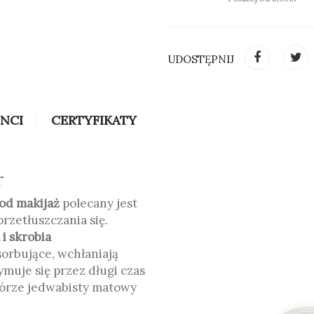
UDOSTĘPNIJ
INCI
CERTYFIKATY
r
od makijaż
polecany jest
rzetłuszczania się.
i skrobia
sorbujące, wchłaniają
muje się przez długi czas
skórze jedwabisty matowy