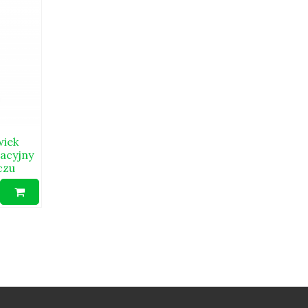
wiek
acyjny
czu