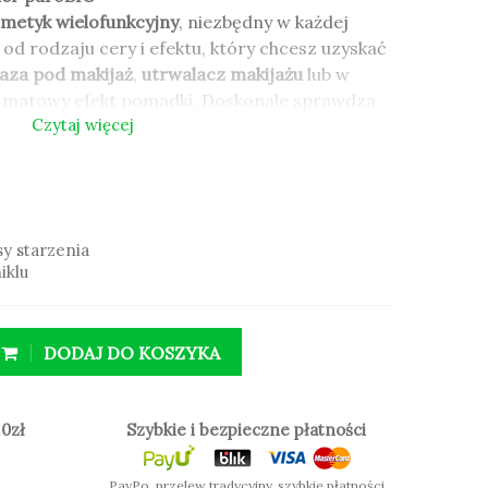
metyk wielofunkcyjny
, niezbędny w każdej
od rodzaju cery i efektu, który chcesz uzyskać
aza pod makijaż
,
utrwalacz makijażu
lub w
ć matowy efekt pomadki. Doskonale sprawdza
Czytaj więcej
podkładami oraz cieniami do powiek puroBIO.
y starzenia
y starzenia
iklu
iklu
DODAJ DO KOSZYKA
0zł
Szybkie i bezpieczne płatności
PayPo, przelew tradycyjny, szybkie płatności