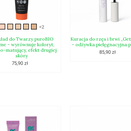
New-
New-
New-
New-
New-
+2
sublime-
sublime-
sublime-
sublime-
sublime-
01
02
03
04
05
ład do Twarzy puroBIO
Kuracja do rzęs i brwi „Get
ime – wyrównuje koloryt,
– odżywka pielęgnacyjna 
co-matujący, efekt drugiej
85,90 zł
skóry
75,90 zł