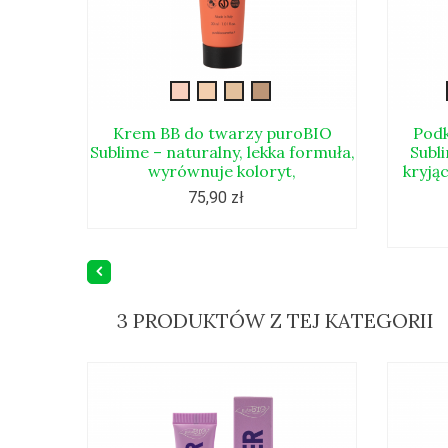
New-
New-
New-
New-
bb-
bb-
bb-
bb-
cream-
cream-
cream-
cream-
Krem BB do twarzy puroBIO
Podk
Sublime – naturalny, lekka formuła,
01
02
03
04
Subl
wyrównuje koloryt,
kryją
75,90 zł
3 PRODUKTÓW Z TEJ KATEGORII