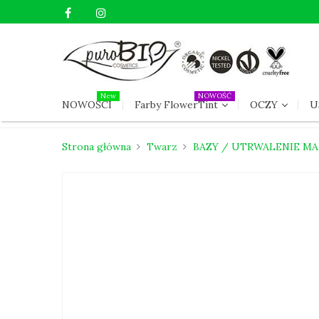
New
NOWOŚĆ
NOWOŚCI
Farby FlowerTint
OCZY
U
Strona główna
Twarz
BAZY / UTRWALENIE MA