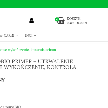
KOSZYK
0
0 szt. - 0,00 zł
for CARÆ
INCI
atowe wykończenie, kontrola sebum
OBIO PRIMER – UTRWALENIE
E WYKOŃCZENIE, KONTROLA
NY
mer puroBIO