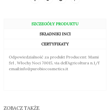
SZCZEGÓŁY PRODUKTU
PO WYBORZE KOLORU- ZDJĘCIA Z MODELKAMI
ZMIENIAJĄ SIĘ I PRZEDSTAWIAJĄ DANY ODCIEŃ
SKŁADNIKI INCI
CERTYFIKATY
Odpowiedzialność za produkt Producent: Mami
Srl , Włochy Noci 70015, via dell’Agricoltura n.1/f
email:info@purobiocosmetics.it
ZOBACZ TAKŻE