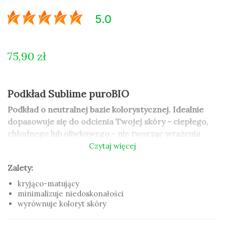
5.0
75,90 zł
Podkład Sublime puroBIO
Podkład o neutralnej bazie kolorystycznej. Idealnie
dopasowuje się do odcienia Twojej skóry - ciepłego,
chłodnego lub oliwkowego - nie tworząc wrażenia
rozdzielania twarzy i szyi.
Czytaj więcej
Podkład do twarzy puroBIO to podkład
kryjący
, który
Zalety:
wyrównuje przebarwienia
i pokrywa wszelkie
kryjąco-matujący
niedoskonałości. Podkład kryjący puroBIO jest łatwy w
minimalizuje niedoskonałości
aplikacji, ma lekką formułę, krycie można budować aż
wyrównuje koloryt skóry
do wysokiego. Po nałożeniu uzyskujemy efekt drugiej