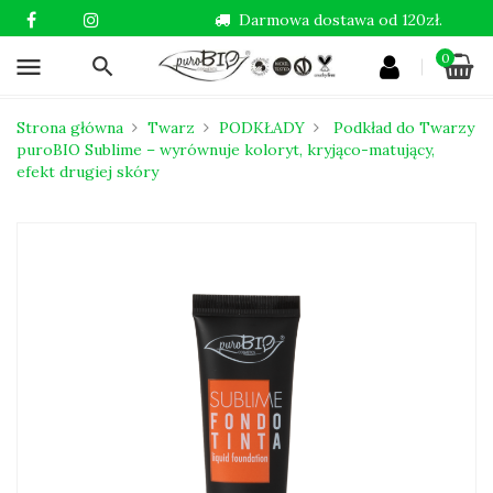
Darmowa dostawa od 120zł.
0
menu
Strona główna
Twarz
PODKŁADY
Podkład do Twarzy
puroBIO Sublime – wyrównuje koloryt, kryjąco-matujący,
efekt drugiej skóry