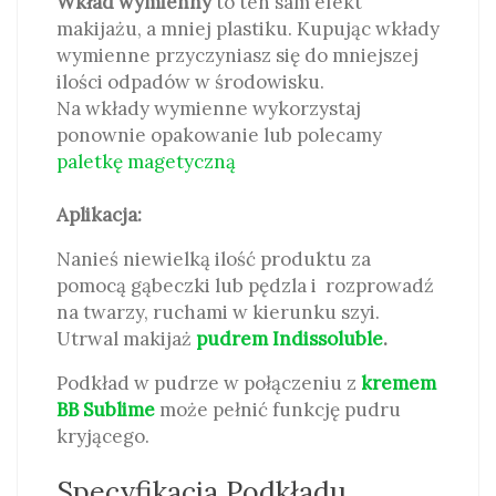
Wkład wymienny
to ten sam efekt
makijażu, a mniej plastiku. Kupując wkłady
wymienne przyczyniasz się do mniejszej
ilości odpadów w środowisku.
Na wkłady wymienne wykorzystaj
ponownie opakowanie lub polecamy
paletkę magetyczną
Aplikacja:
Nanieś niewielką ilość produktu za
pomocą gąbeczki lub pędzla i rozprowadź
na twarzy, ruchami w kierunku szyi.
Utrwal makijaż
pudrem Indissoluble
.
Podkład w pudrze w połączeniu z
kremem
BB Sublime
może pełnić funkcję pudru
kryjącego.
Specyfikacja Podkładu