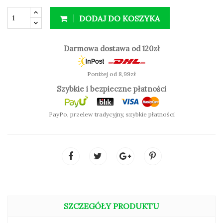
Wykorzystując ponownie opakowanie przyczyniamy
się do mniejszej ilości odpadów i dbamy o otaczające
DODAJ DO KOSZYKA
nas środowisko.
Zalety:
Darmowa dostawa od 120zł
odżywcze składniki roślinne
kryje niedoskonałości i przebarwienia
Poniżej od 8,99zł
matowe wykończenie
Szybkie i bezpieczne płatności
PayPo, przelew tradycyjny, szybkie płatności
SPRAWDŹ KOLOR:
SZCZEGÓŁY PRODUKTU