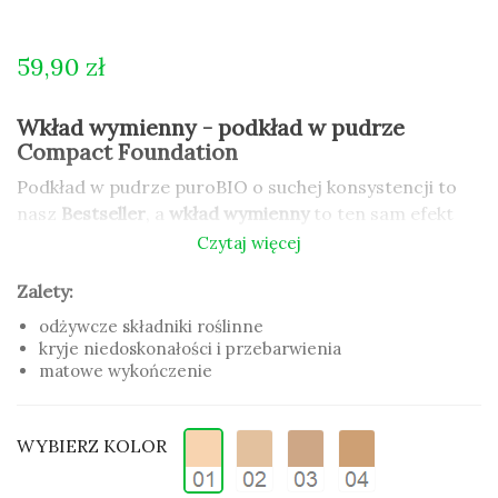
59,90 zł
Wkład wymienny - podkład w pudrze
Compact Foundation
Podkład w pudrze puroBIO o suchej konsystencji to
nasz
Bestseller
, a
wkład wymienny
to ten sam efekt
makijażu, a
mniej plastiku
, mniej odpadów w
Czytaj więcej
środowisku.
Zalety:
Podkład w pudrze j
est wyjątkowo lekki dla skóry,
ma
średnie krycie
, które można budować. Zawartość
odżywcze składniki roślinne
micy i krzemionki sprawia, że świetnie sprawdza się
kryje niedoskonałości i przebarwienia
matowe wykończenie
dla cery normlanej i tłustej. Formuła wzbogacona o
aktywne składniki roślinne takie jak
olej morelowy,
makadamia, awokado, masło shea
zapewnia bardzo
WYBIERZ KOLOR
wysoki poziom pielęgnacji.