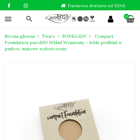
Darmowa dostawa od 120zł.
0
menu
Strona główna
Twarz
PODKŁADY
Compact
Foundation puroBIO Wkład Wymienny – lekki podkład w
pudrze, matowe wykończenie