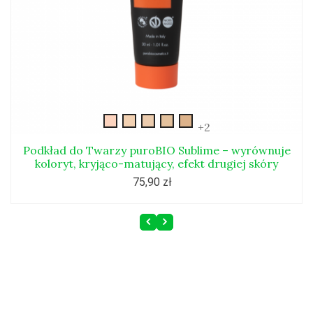
New-
New-
New-
New-
New-
+2
sublime-
sublime-
sublime-
sublime-
sublime-
01
02
03
04
05
Podkład do Twarzy puroBIO Sublime – wyrównuje
koloryt, kryjąco-matujący, efekt drugiej skóry
75,90 zł