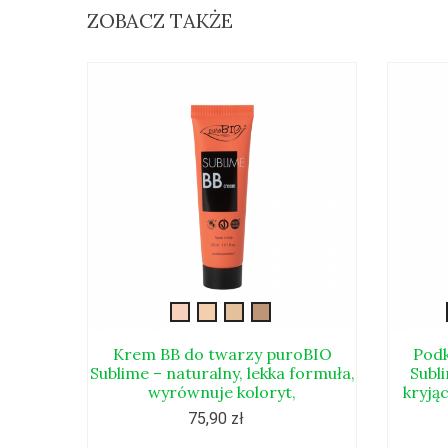
ZOBACZ TAKŻE
New-
New-
New-
New-
bb-
bb-
bb-
bb-
cream-
cream-
cream-
cream-
Krem BB do twarzy puroBIO
Podk
Sublime – naturalny, lekka formuła,
01
02
03
04
Subl
wyrównuje koloryt,
kryją
75,90 zł