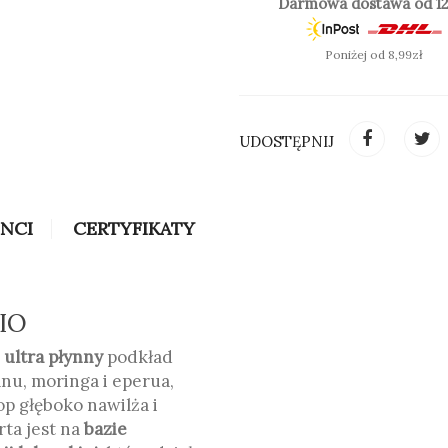
Darmowa dostawa od 12
Poniżej od 8,99zł
oznaczenie same cyferki - 
seria wpadającą w beżową,
UDOSTĘPNIJ
INCI
CERTYFIKATY
BIO
,
ultra płynny
podkład
anu, moringa i eperua,
p głęboko nawilża i
ta jest na
bazie