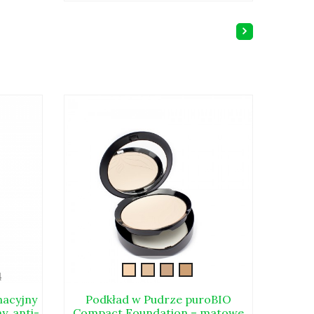
p-
compact1
compact2
compact3
compact4
4
nacyjny
Podkład w Pudrze puroBIO
puro
, anti-
Compact Foundation – matowe
faz