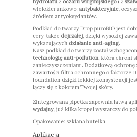
hydrolatu
z
oczaru wirginijskiego
i z
szałw
wielokierunkowo;
antybakteryjnie
, oczys
źródłem antyoksydantów.
Podkład do twarzy Drop puroBIO jest dob
cery, także
dojrzałej
, dzięki wysokiej zaw
wykazujących
działanie anti-aging.
Nasz podkład do twarzy został wzbogacon
technologię anti-pollution
, która chroni 
zanieczyszczeniami. Dodatkową ochronę 
zawartości filtra ochronnego o faktorze 1
foundation dzięki lekkiej konsystencji jes
łączy się z kolorem Twojej skóry.
Zintegrowana pipetka zapewnia łatwą apli
wydajny
, już kilka kropel wystarczy do po
Opakowanie: szklana butelka
Aplikacja: