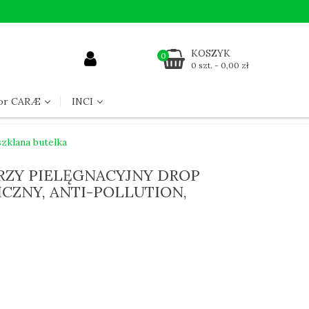
KOSZYK
0
0 szt. - 0,00 zł
for CARÆ
INCI
szklana butelka
ZY PIELĘGNACYJNY DROP
CZNY, ANTI-POLLUTION,