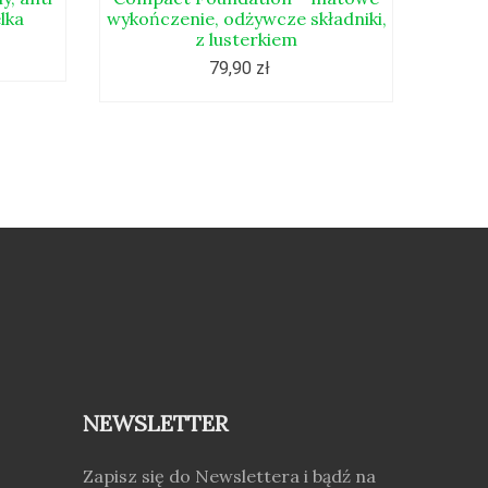
lka
wykończenie, odżywcze składniki,
z lusterkiem
79,90 zł
NEWSLETTER
Zapisz się do Newslettera i bądź na