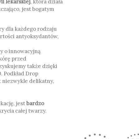
ii lekarskiej
, która działa
zczająco, jest bogatym
ry dla każdego rodzaju
artości antyoksydantów,
y o innowacyjną
skórę przed
zyskujemy także dzięki
0. Podkład Drop
t niezwykle delikatny,
kację, jest
bardzo
krycia całej twarzy.