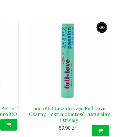
 Better”
puroBIO tusz do rzęs Full Love
puroBIO
Czarny – extra objętość, naturalny
i trwały
89,90 zł