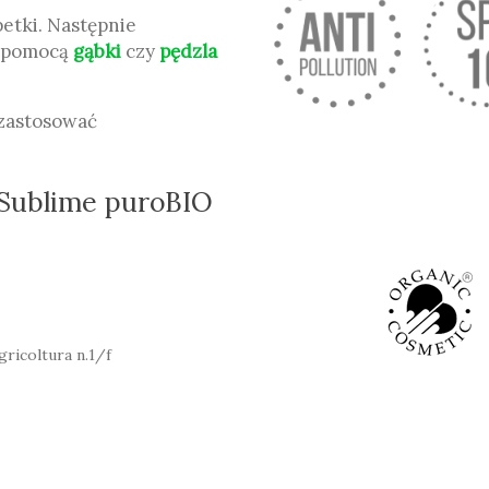
petki. Następnie
a pomocą
gąbki
czy
pędzla
 zastosować
 Sublime puroBIO
gricoltura n.1/f