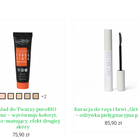
New-
New-
New-
New-
New-
+2
sublime-
sublime-
sublime-
sublime-
sublime-
01
02
03
04
05
ład do Twarzy puroBIO
Kuracja do rzęs i brwi „Get
ime – wyrównuje koloryt,
– odżywka pielęgnacyjna 
co-matujący, efekt drugiej
85,90 zł
skóry
75,90 zł