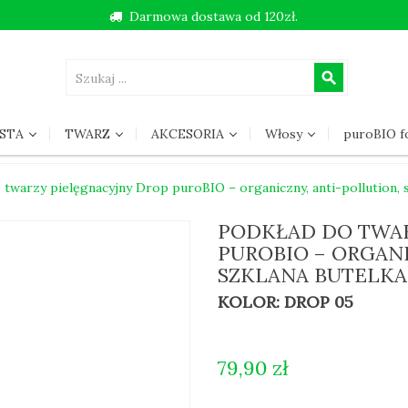
Darmowa dostawa od 120zł.
search
STA
TWARZ
AKCESORIA
Włosy
puroBIO 
 twarzy pielęgnacyjny Drop puroBIO – organiczny, anti-pollution, 
PODKŁAD DO TWAR
PUROBIO – ORGANI
SZKLANA BUTELKA
KOLOR: DROP 05
79,90 zł