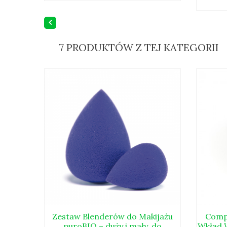
7 PRODUKTÓW Z TEJ KATEGORII
Zestaw Blenderów do Makijażu
Comp
puroBIO – duży i mały, do
Wkład W