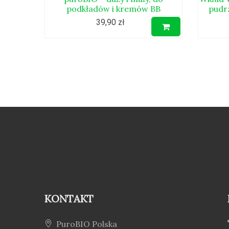
podkładów i kremów BB
pudr
39,90 zł
KONTAKT
PuroBIO Polska