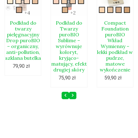
Drop-
Drop-
Drop-
Drop-
New-
New-
New-
New-
00y
00
01
02
sublime-
sublime-
sublime-
sublime-
Drop-
New-
compact1
compact2
compac
com
+4
+2
01
02
03
04
03
sublime-
05
Podkład do
Podkład do
Compact
twarzy
Twarzy
Foundation
pielęgnacyjny
puroBIO
puroBIO
Drop puroBIO
Sublime –
Wkład
– organiczny,
wyrównuje
Wymienny –
anti-pollution,
koloryt,
lekki podkład w
szklana butelka
kryjąco-
pudrze,
matujący, efekt
matowe
79,90 zł
drugiej skóry
wykończenie
75,90 zł
59,90 zł