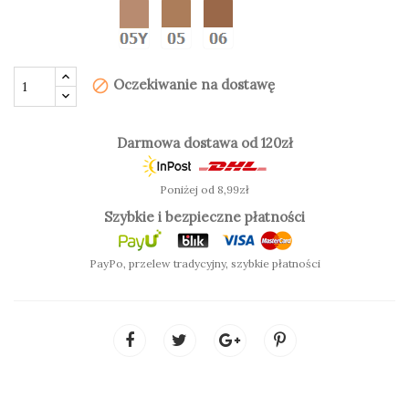
powietrza.
Zalety:
szklana butelka
Oczekiwanie na dostawę
block
formuła anti-pollution
pipetka do aplikacji
Darmowa dostawa od 120zł
Poniżej od 8,99zł
Szybkie i bezpieczne płatności
oznaczenie same cyferki - seria neutralna. Dodatkowe
PayPo, przelew tradycyjny, szybkie płatności
oznaczenie Y to seria wpadającą w beżową, oliwkową
tonację.