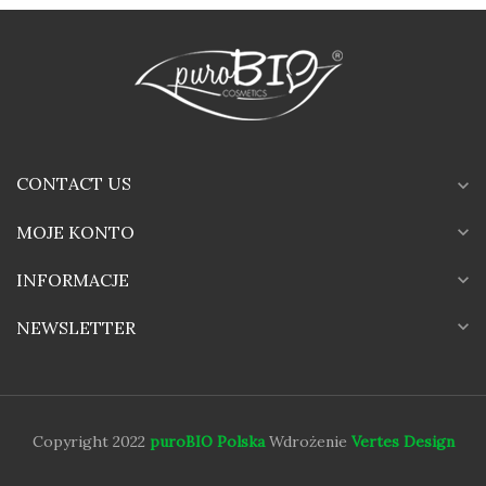
CONTACT US
expand_more
MOJE KONTO
expand_more
INFORMACJE
expand_more
expand_more
NEWSLETTER
Copyright 2022
puroBIO Polska
Wdrożenie
Vertes Design