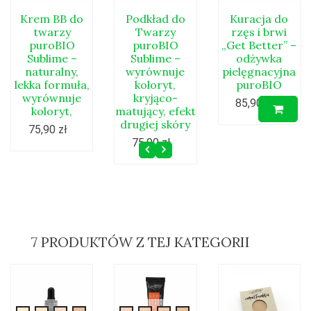
bb-
bb-
bb-
bb-
sublime-
cream-
cream-
cream-
cream-
05
Krem BB do
Podkład do
Kuracja do
01
twarzy
02
03
04
Twarzy
rzęs i brwi
puroBIO
puroBIO
„Get Better” –
Sublime –
Sublime –
odżywka
naturalny,
wyrównuje
pielęgnacyjna
lekka formuła,
koloryt,
puroBIO
wyrównuje
kryjąco-
85,90 zł
koloryt,
matujący, efekt
drugiej skóry
75,90 zł
75,90 zł
7 PRODUKTÓW Z TEJ KATEGORII