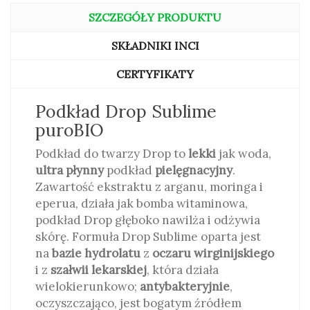
SZCZEGÓŁY PRODUKTU
SKŁADNIKI INCI
CERTYFIKATY
Podkład Drop Sublime
puroBIO
Podkład do twarzy Drop to
lekki
jak woda,
ultra płynny
podkład
pielęgnacyjny
.
Zawartość ekstraktu z arganu, moringa i
eperua, działa jak bomba witaminowa,
podkład Drop głęboko nawilża i odżywia
skórę. Formuła Drop Sublime oparta jest
na
bazie hydrolatu
z
oczaru wirginijskiego
i z
szałwii lekarskiej
, która działa
wielokierunkowo;
antybakteryjnie
,
oczyszczająco, jest bogatym źródłem