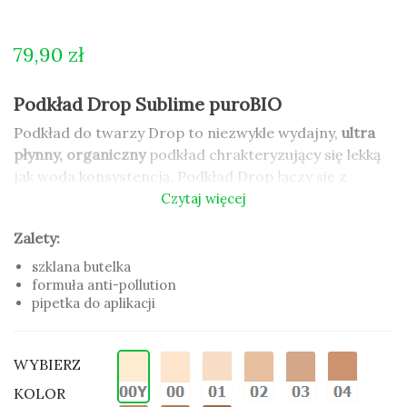
79,90 zł
Podkład Drop Sublime puroBIO
Podkład do twarzy Drop to niezwykle wydajny,
ultra
płynny, organiczny
podkład chrakteryzujący się lekką
jak woda konsystencją. Podkład Drop łączy się z
naturalnym kolorem Twojej skóry. Cera jest
Czytaj więcej
rozświetlona i nieskazitelnie gładka. Podkład do
Zalety:
twarzy Drop
głęboko odżywia i nawilża
skórę twarzy,
jest na bazie
hydrolatu z szałwii,
zawiera też ekstrakty
szklana butelka
z arganu, moringa i eperua, działające silnie
formuła anti-pollution
pipetka do aplikacji
antyoksydacyjnie.
Podkład Drop jest w
szklanej butelce,
a dołączona
WYBIERZ
pipetka zapewnia łatwą aplikację. Specjalna
formuła
anti-pollution,
chroni przed zanieczyszczeniami
KOLOR