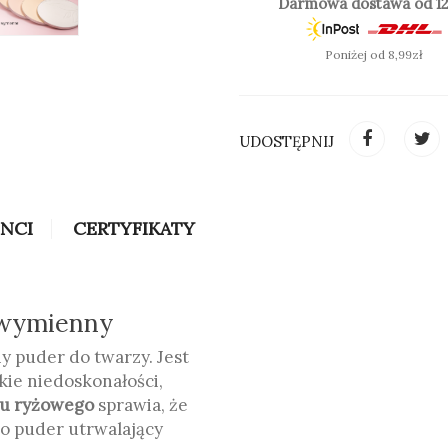
Darmowa dostawa od 12
Dwa nowe odcienie T00- p
skóry. Idealny do utrwaleni
Poniżej od 8,99zł
T01- rozjaśniający, o żółty
i oliwkowej. Koryguje przeb
UDOSTĘPNIJ
INCI
CERTYFIKATY
SPRAWDŹ KOLOR:
 wymienny
y puder do twarzy. Jest
kie niedoskonałości,
u ryżowego
sprawia, że
o puder utrwalający