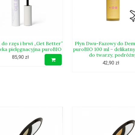
 do rzęs i brwi „Get Better”
Płyn Dwu-Fazowy do Dem
wka pielęgnacyjna puroBIO
puroBIO 100 ml – delikatn
do twarzy, podróżn
85,90 zł
42,90 zł