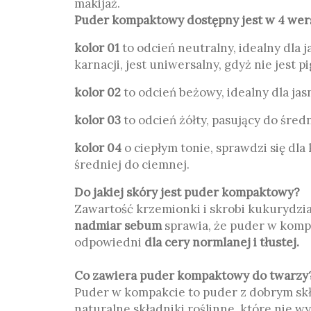
makijaż.
Puder kompaktowy dostępny jest w 4 wers
kolor 01
to odcień neutralny, idealny d
karnacji, jest uniwersalny, gdyż nie jest
kolor 02
to odcień beżowy, idealny dla jas
kolor 03
to odcień żółty, pasujący do średn
kolor 04
o ciepłym tonie, sprawdzi si
średniej do ciemnej.
Do jakiej skóry jest puder kompaktowy?
Zawartość krzemionki i skrobi kukurydzi
nadmiar sebum
sprawia, że puder w komp
odpowiedni
dla cery normlanej i tłustej.
Co zawiera puder kompaktowy do twarzy
Puder w kompakcie to puder z dobrym s
naturalne składniki roślinne, które nie wy