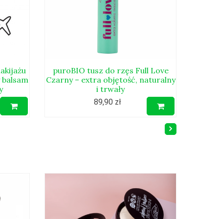
akijażu
puroBIO tusz do rzęs Full Love
y balsam
Czarny – extra objętość, naturalny
y
i trwały
89,90 zł