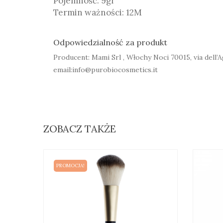
Pojemność: 9gr
Termin ważności: 12M
Odpowiedzialność za produkt
Producent: Mami Srl , Włochy Noci 70015, via dell’A
email:info@purobiocosmetics.it
ZOBACZ TAKŻE
PROMOCJA!