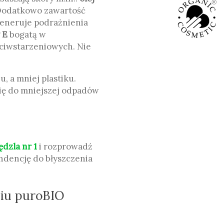
odatkowo zawartość
generuje podrażnienia
 E
bogatą w
eciwstarzeniowych. Nie
, a mniej plastiku.
ię do mniejszej odpadów
ędzla nr 1
i rozprowadź
endencję do błyszczenia
niu puroBIO