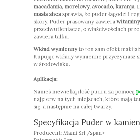
macadamia, morelowy, avocado, karanja.
D
masła shea
sprawia, że puder łagodzi i re
skóry. Puder prasowany zawiera
witaminy
przeciwutleniacze, o właściwościach prz
zawiera talku.
Wkład wymienny
to ten sam efekt makijażu
Kupując wkłady wymienne przyczyniasz s
w środowisku.
Aplikacja:
Nanieś niewielką ilość pudru za pomocą
p
najpierw na tych miejscach, które mają t
się, a następnie na całej twarzy.
Specyfikacja Puder w kamie
Producent: Mami Srl /span>