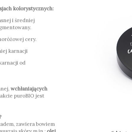
jach kolorystycznych:
la jasnej i średniej
 pigmentowany.
noróżowej cery.
iej karnacji
ę dla karnacji od
anej,
wchłaniających
akcie puroBIO jest
?
kładem, zawiera bowiem
suszają skóry m.in.:
olej