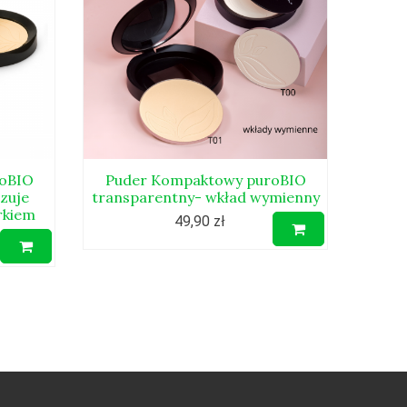
oBIO
Puder Kompaktowy puroBIO
Pude
izuje
transparentny- wkład wymienny
pur
rkiem
natur
49,90 zł