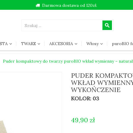
Darmowa dostawa od 120zł.
search
STA
TWARZ
AKCESORIA
Włosy
puroBIO 
Puder kompaktowy do twarzy puroBIO wkład wymienny – natura
PUDER KOMPAKTO
WKŁAD WYMIENNY
WYKOŃCZENIE
KOLOR: 03
49,90 zł