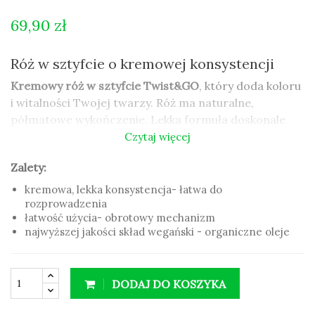
69,90 zł
Róż w sztyfcie o kremowej konsystencji
Kremowy róż w sztyfcie
Twist&GO
, który doda koloru
i witalności Twojej twarzy. Róż ma naturalne,
półmatowe wykończenie. Lekka formuła doskonale
stapia się ze skórą ,
tworząc eleganckie i subtelne
Czytaj więcej
refleksy.
Zalety:
Zalety:
kremowa, lekka konsystencja- łatwa do
rozprowadzenia
kremowa, lekka konsystencja- łatwa do
łatwość użycia- obrotowy mechanizm
rozprowadzenia
najwyższej jakości skład wegański - organiczne oleje
łatwość użycia- obrotowy mechanizm
najwyższej jakości skład wegański - organiczne oleje
DODAJ DO KOSZYKA