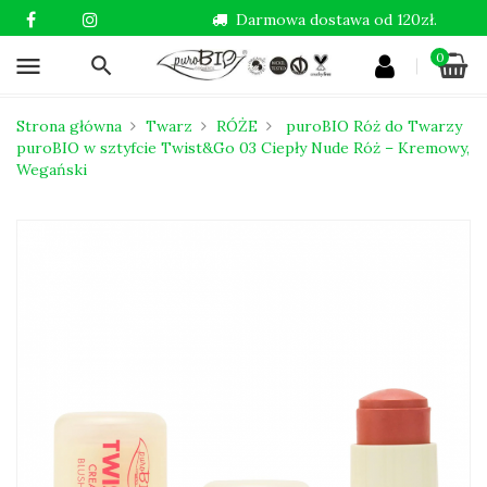
Darmowa dostawa od 120zł.
0
menu
Strona główna
Twarz
RÓŻE
puroBIO Róż do Twarzy
puroBIO w sztyfcie Twist&Go 03 Ciepły Nude Róż – Kremowy,
Wegański