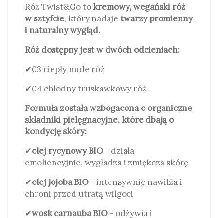
Róż Twist&Go to
kremowy, wegański róż
w sztyfcie
, który nadaje
twarzy promienny
i naturalny wygląd.
Róż dostępny jest w dwóch odcieniach:
✔03 ciepły nude róż
✔04 chłodny truskawkowy róż
Formuła została wzbogacona o organiczne
składniki pielęgnacyjne, które dbają o
kondycję skóry:
✔
olej rycynowy BIO
- działa
emoliencyjnie, wygładza i zmiękcza skórę
✔
olej jojoba BIO
- intensywnie nawilża i
chroni przed utratą wilgoci
✔
wosk carnauba BIO
- odżywia i