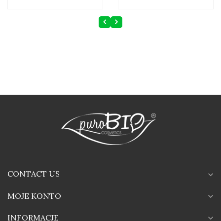
CONTACT US
expand_more
MOJE KONTO
expand_more
INFORMACJE
expand_more