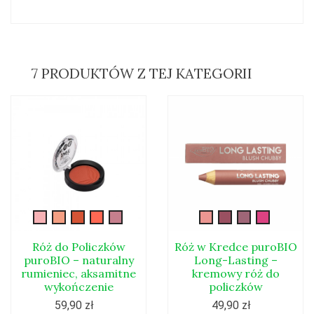
7 PRODUKTÓW Z TEJ KATEGORII
róż01
róż02
róż04
róż05
róż06
020L
021L
022L
023L
Róż do Policzków
Róż w Kredce puroBIO
puroBIO – naturalny
Long-Lasting –
rumieniec, aksamitne
kremowy róż do
wykończenie
policzków
59,90 zł
49,90 zł