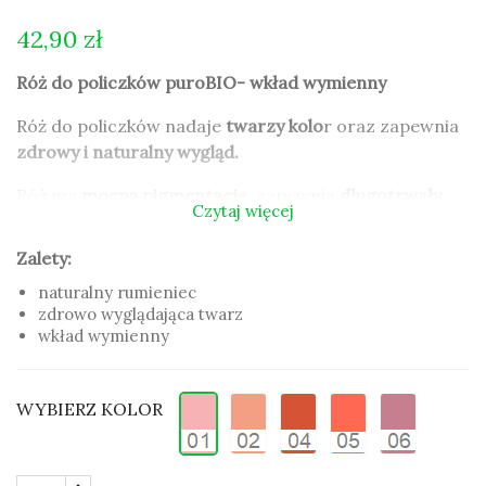
42,90 zł
Róż do policzków puroBIO- wkład wymienny
Róż do policzków nadaje
twarzy kolo
r oraz zapewnia
zdrowy i naturalny wygląd.
Róż ma
mocną pigmentację
, zapewnia
długotrwały
Czytaj więcej
efekt
i aksamitne wykończenie. Różne odcienie różu
pozwalają uzyskać naturalny rumieniec z
Zalety:
zachowaniem kolorytu cery.
naturalny rumieniec
zdrowo wyglądająca twarz
Róż do policzków puroBIO dzięki zawartości
wkład wymienny
organicznych olei
wykazuje silne działanie
pielęgnacyjne i odżywcze. Róż zawiera w 100%
naturalne pigmenty, zanurzone w aksamitnej formule.
WYBIERZ KOLOR
Zalety:
naturalny rumieniec