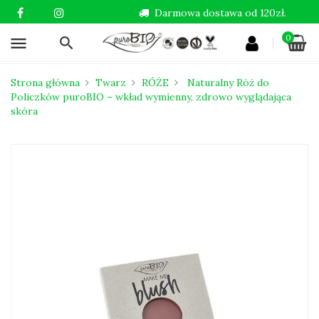
Darmowa dostawa od 120zł.
0
menu
Strona główna
Twarz
RÓŻE
Naturalny Róż do
Policzków puroBIO – wkład wymienny, zdrowo wyglądająca
skóra