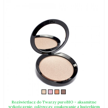
body-
pink-
zloty-
rozswietlacz5
blush
blush
blush
Rozświetlacz do Twarzy puroBIO – aksamitne
wykończenie, odżywczy, opakowanie z lusterkiem