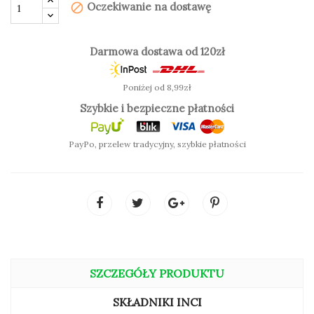
Oczekiwanie na dostawę
block
zdrowo wyglądająca twarz
wkład wymienny
Darmowa dostawa od 120zł
Poniżej od 8,99zł
Szybkie i bezpieczne płatności
PayPo, przelew tradycyjny, szybkie płatności
SPRAWDŹ KOLOR:
SZCZEGÓŁY PRODUKTU
SKŁADNIKI INCI