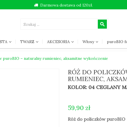
Darmowa dostawa od 120zł.
search
STA
TWARZ
AKCESORIA
Włosy
puroBIO 
w puroBIO – naturalny rumieniec, aksamitne wykończenie
RÓŻ DO POLICZKÓ
RUMIENIEC, AKSA
KOLOR: 04 CEGLANY 
59,90 zł
Róż do policzków puroBI