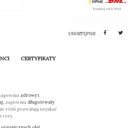
Poniżej od 8,99zł
UDOSTĘPNIJ
SPRAWDŹ KOLOR:
INCI
CERTYFIKATY
zapewnia
zdrowy i
ę,
zapewnia
długotrwały
nie różu pozwalają uzyskać
u cery.
i
organicznych olei