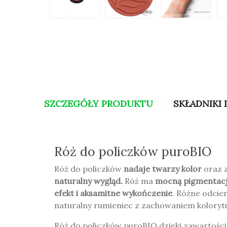
SZCZEGÓŁY PRODUKTU
SKŁADNIKI 
Róż do policzków puroBIO
Róż do policzków
nadaje twarzy kolor
oraz 
naturalny wygląd.
Róż ma
mocną pigmentacj
efekt i aksamitne wykończenie
. Różne odcie
naturalny rumieniec z zachowaniem koloryt
Róż do policzków puroBIO dzięki zawartośc