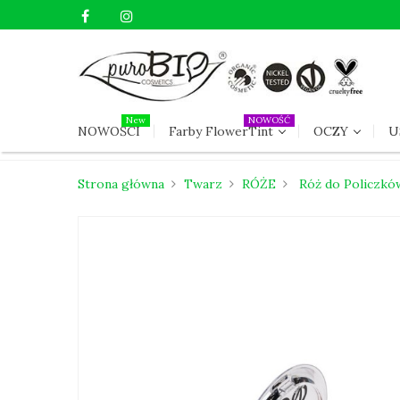
New
NOWOŚĆ
NOWOŚCI
Farby FlowerTint
OCZY
U
Strona główna
Twarz
RÓŻE
Róż do Policzkó