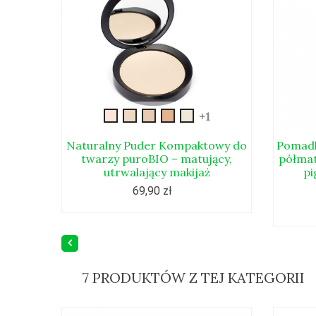
puderkom1
puderkom2
puderkom3
puderkom4
T00_transparentny
+1
Naturalny Puder Kompaktowy do
Pomadk
twarzy puroBIO – matujący,
półmat
utrwalający makijaż
pi
69,90 zł
7 PRODUKTÓW Z TEJ KATEGORII