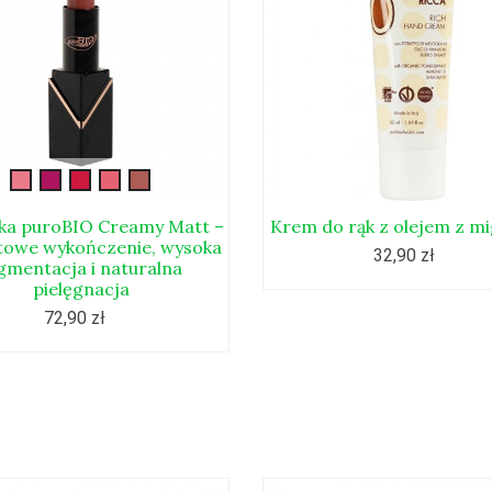
Semi-
Semi-
Semi-
Semi-
Semi-
mate101
mate102
mate103
mate104
mate105
a puroBIO Creamy Matt –
Krem do rąk z olejem z m
owe wykończenie, wysoka
32,90 zł
gmentacja i naturalna
pielęgnacja
72,90 zł