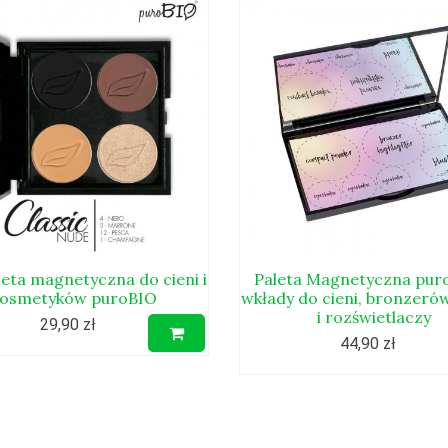
leta magnetyczna do cieni i
Paleta Magnetyczna pur
kosmetyków puroBIO
wkłady do cieni, bronzeró
i rozświetlaczy
29,90 zł
44,90 zł