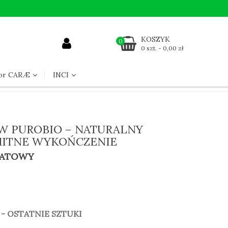
KOSZYK
0
0 szt. - 0,00 zł
for CARÆ
INCI
W PUROBIO – NATURALNY
MITNE WYKOŃCZENIE
MATOWY
O - OSTATNIE SZTUKI