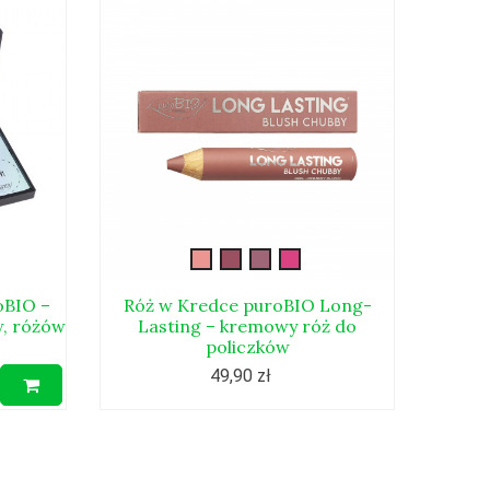
020L
021L
022L
023L
oBIO –
Róż w Kredce puroBIO Long-
Tempe
w, różów
Lasting – kremowy róż do
Gruby
policzków
te
49,90 zł