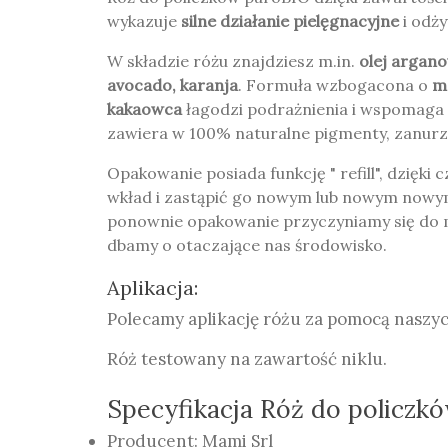
wykazuje
silne działanie pielęgnacyjne
i odż
W składzie różu znajdziesz m.in.
olej argan
avocado, karanja
. Formuła wzbogacona o
m
kakaowca
łagodzi podrażnienia i wspomaga 
zawiera w 100% naturalne pigmenty, zanurz
Opakowanie posiada funkcję " refill", dzięk
wkład i zastąpić go nowym lub nowym nowy
ponownie opakowanie przyczyniamy się do m
dbamy o otaczające nas środowisko.
Aplikacja:
Polecamy aplikację różu za pomocą naszych
Róż testowany na zawartość niklu.
Specyfikacja Róż do policzk
Producent: Mami Srl