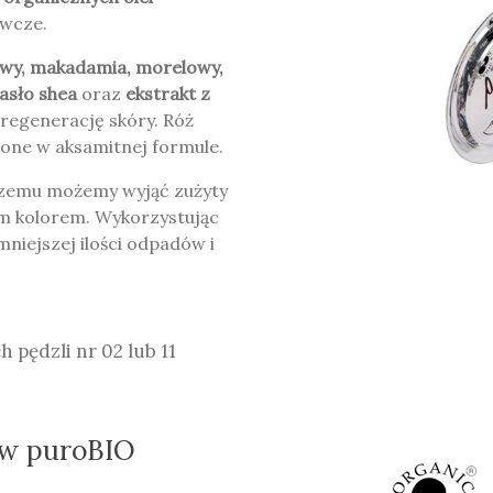
ywcze.
owy, makadamia, morelowy,
asło shea
oraz
ekstrakt z
regenerację skóry. Róż
one w aksamitnej formule.
i czemu możemy wyjąć zużyty
m kolorem. Wykorzystując
niejszej ilości odpadów i
 pędzli nr 02 lub 11
ów puroBIO