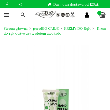
Darmowa dostawa od 120zł.
0
menu
Strona główna
puroBIO CARÆ
KREMY DO RĄK
Krem
do rąk odżywczy z olejem awokado