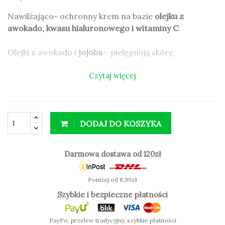
Nawilżająco- ochronny krem na bazie
olejku z
awokado, kwasu hialuronowego i witaminy C
.
Olejki z awokado i
jojoba
- pielęgnują skórę.
Czytaj więcej
Kwas hialuronowy zapewnia skórze intensywne
nawilżenie.
Witamina C stymuluje produkcję kolagenu.
Dzięki obecności
masła shea
, które ma właściwości
DODAJ DO KOSZYKA
naprawcze i ochronne idealnie nadaje się dla dłoni
bardzo suchych i zniszczonych.
Łatwo się nakłada i natychmiast wchłania,
Darmowa dostawa od 120zł
pozostawiając dłonie miękkie bez tłustego filmu na
skórze.
Poniżej od 8,99zł
Szybkie i bezpieczne płatności
PayPo, przelew tradycyjny, szybkie płatności