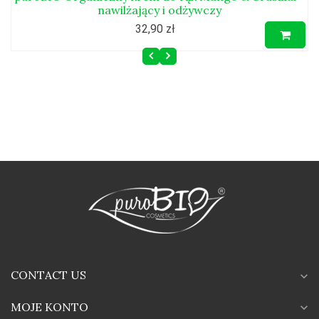
nawilżający i odżywczy
32,90 zł
CONTACT US
expand_more
MOJE KONTO
expand_more