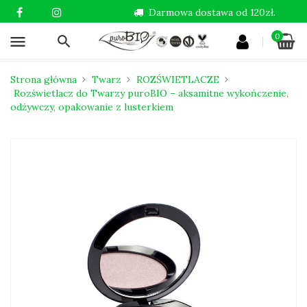
Darmowa dostawa od 120zł.
0
menu
Strona główna
Twarz
ROZŚWIETLACZE
Rozświetlacz do Twarzy puroBIO – aksamitne wykończenie,
odżywczy, opakowanie z lusterkiem