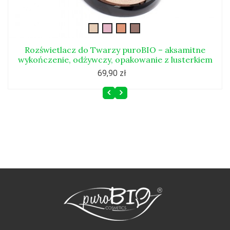
body-
pink-
zloty-
rozswietlacz5
blush
blush
blush
Rozświetlacz do Twarzy puroBIO – aksamitne
wykończenie, odżywczy, opakowanie z lusterkiem
69,90 zł