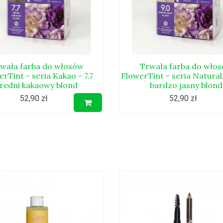
wała farba do włosów
Trwała farba do wło
rTint - seria Kakao - 7.7
FlowerTint - seria Natural
średni kakaowy blond
bardzo jasny blond
52,90 zł
52,90 zł