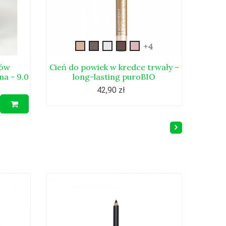
cień-
cień-
028Lsrebrny-
029Lgranitowy-
030Lkwarc-
+4
w-
w-
wykończenie-
wykończenie-
różowy-
kredce-
kredce-
perłowe
matowe
wykończenie-
sów
Cień do powiek w kredce trwały –
na - 9.0
long-lasting puroBIO
06L
07L
perłowe
42,90 zł