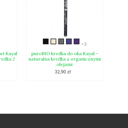
-
kayal01
kayal02
kayal03
kayal04
kayal05
+3
l4
wi Kayal
puroBIO kredka do oka Kayal –
Kredka
redka 2
naturalna kredka z organicznymi
olejami
32,90 zł