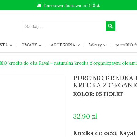
Darmowa dostawa od 120zł.
search
STA
TWARZ
AKCESORIA
Włosy
puroBIO 
BIO kredka do oka Kayal – naturalna kredka z organicznymi olejami
PUROBIO KREDKA 
KREDKA Z ORGANI
KOLOR: 05 FIOLET
32,90 zł
Kredka do oczu Kayal