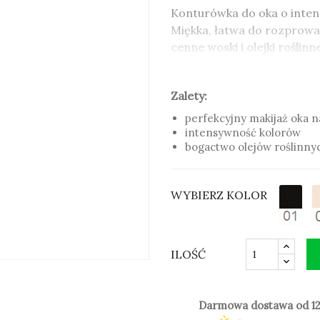
Konturówka do oka o inten
Miękka, łatwa do rozprowa
cenne woski i olejki roślinn
źródłem przeciwutleniaczy
Kredka do oczu Kayal może
Zalety:
oczach oraz noszące szkła
perfekcyjny makijaż oka n
Zalety:
intensywność kolorów
bogactwo olejów roślinnyc
perfekcyjny makijaż oka n
intensywność kolorów
bogactwo olejów roślinnyc
WYBIERZ KOLOR
ILOŚĆ
SPRAWDŹ KOLOR:
Darmowa dostawa od 12