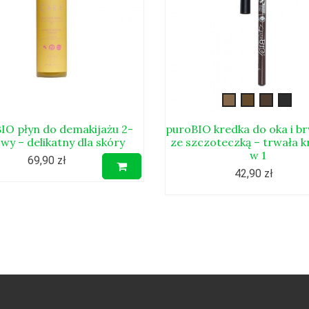
brwi-
brwi-
brwi-
brwi
kayal1
kayal2
kayal3
kaya
IO płyn do demakijażu 2-
puroBIO kredka do oka i br
wy – delikatny dla skóry
ze szczoteczką – trwała k
w 1
69,90 zł
42,90 zł