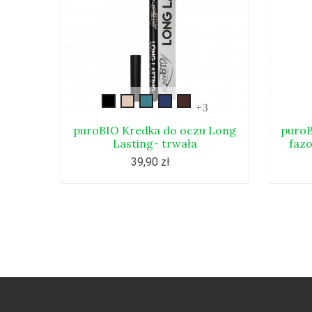
czarny
long-
long-
long-
long_lasting05
+3
lasting02
lasting03
lasting04
puroBIO Kredka do oczu Long
puroB
Lasting- trwała
fazo
39,90 zł