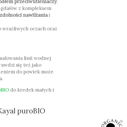
ódłem przeciwutleniaczy
.
migdałów z kompleksem
zdolności nawilżania
i
o wrażliwych oczach oraz
malowania linii wodnej
awdzi się też jako
 cieniem do powiek może
a.
oBIO
do kredek małych i
 Kayal puroBIO