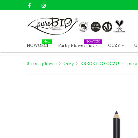
New
NOWOŚĆ
NOWOŚCI
Farby FlowerTint
OCZY
U
Strona główna
Oczy
KREDKI DO OCZU
puro