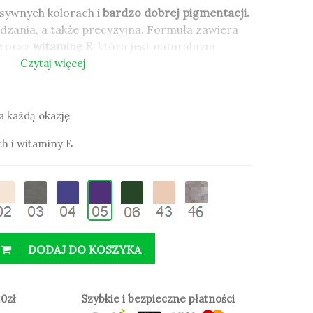
sywnych kolorach i
bardzo dobrej pigmentacji.
dzania, a także precyzyjna. Formuła zawiera
e
oraz
witaminę E
, która jest naturalnym
.
Czytaj więcej
 być używana przez osoby o wrażliwych
 kontaktowe.
a każdą okazję
h i witaminy E
a każdą okazję
h i witaminy E
DODAJ DO KOSZYKA
0zł
Szybkie i bezpieczne płatności