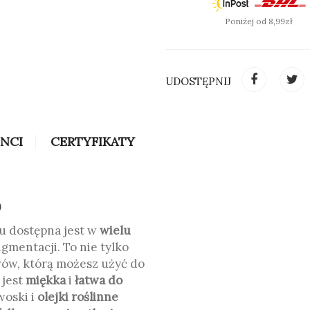
Poniżej od 8,99zł
UDOSTĘPNIJ
INCI
CERTYFIKATY
O
u dostępna jest w
wielu
gmentacji. To nie tylko
rów, którą możesz użyć do
 jest
miękka
i
łatwa do
woski i
olejki
roślinne