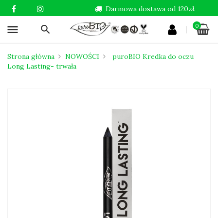
Darmowa dostawa od 120zł.
0
menu
Strona główna
NOWOŚCI
puroBIO Kredka do oczu
Long Lasting- trwała