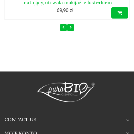
matujący, utrwala makijaż, z lusterkiem
69,90 zł
CONTACT US
expand_more
MOJE KONTO
expand_more