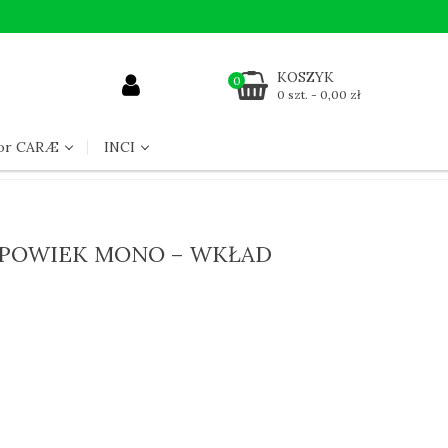
KOSZYK
0
0 szt. - 0,00 zł
for CARÆ
INCI
 POWIEK MONO – WKŁAD