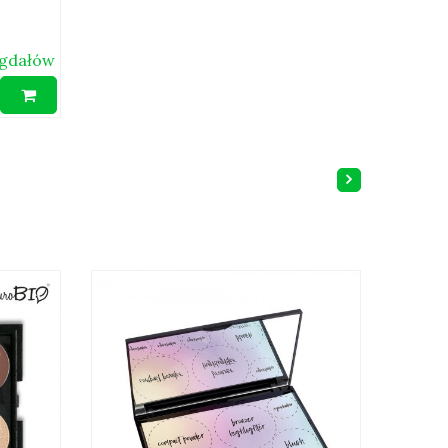
igdałów