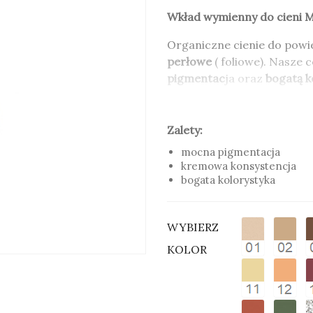
Wkład wymienny do cieni 
Organiczne cienie do powi
perłowe
( foliowe). Nasze 
pigmentac
ja oraz
bogatą k
Formuła cieni do powiek 
kosmetykom kremowej kons
Zalety:
cery, rozprowadzają się w
mocna pigmentacja
kremowa konsystencja
Wkłady wymienne do cieni
bogata kolorystyka
opakowanie. Wkłady można
Wykorzystując ponownie op
odpadów i dbamy o otaczaj
WYBIERZ
Zalety:
KOLOR
mocna pigmentacja
kremowa konsystencja
bogata kolorystyka