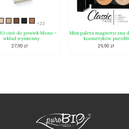
gold
beige
bronze
morski
sand
+23
IO cień do powiek Mono –
Mini paleta magnetyczna do
wkład wymienny
kosmetyków puroBI
27,90 zł
29,90 zł