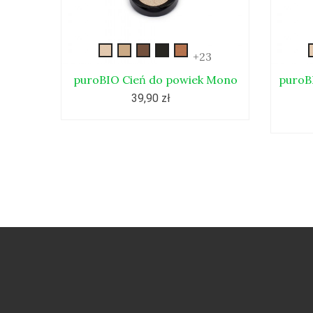
gold
beige
bronze
morski
sand
+23
puroBIO Cień do powiek Mono
puroB
39,90 zł