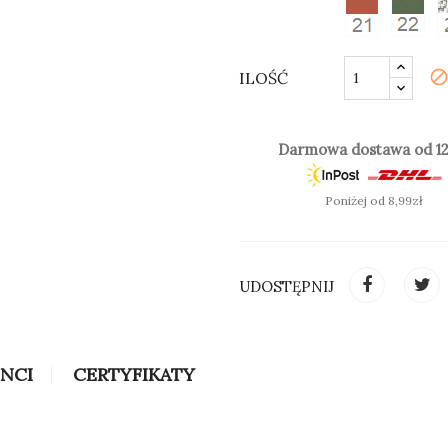
bloc
ILOŚĆ
SPRAWDŹ KOLOR (CIENIE
Darmowa dostawa od 12
Poniżej od 8,99zł
UDOSTĘPNIJ
INCI
CERTYFIKATY