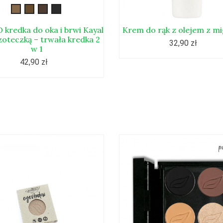
brwi-
brwi-
brwi-
brwi-
kayal1
kayal2
kayal3
kayal4
 kredka do oka i brwi Kayal
Krem do rąk z olejem z m
zoteczką – trwała kredka 2
32,90 zł
w 1
42,90 zł