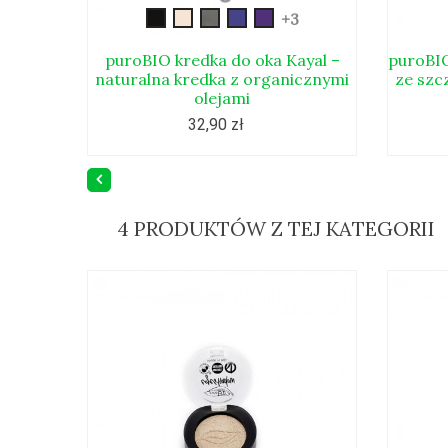
kayal01
kayal02
kayal03
kayal04
kayal05
+3
puroBIO kredka do oka Kayal –
puroBIO
naturalna kredka z organicznymi
ze szc
olejami
32,90 zł
4 PRODUKTÓW Z TEJ KATEGORII