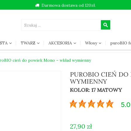
Darmowa dostawa od 120zł.
search
STA
TWARZ
AKCESORIA
Włosy
puroBIO 
roBIO cień do powiek Mono – wkład wymienny
PUROBIO CIEŃ DO
WYMIENNY
KOLOR: 17 MATOWY
5.0
27,90 zł