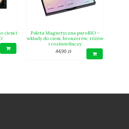
 cieni i
Paleta Magnetyczna puroBIO –
O
wkłady do cieni, bronzerów, różów
i rozświetlaczy
44,90 zł