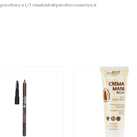
Agricoltura n.1/f email:info@purobiocosmetics.it
SPRAWDŹ KOLOR (CIENIE 