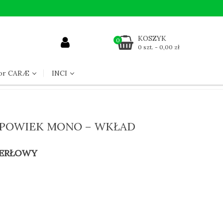
KOSZYK
0
0 szt. - 0,00 zł
for CARÆ
INCI
 POWIEK MONO – WKŁAD
PERŁOWY