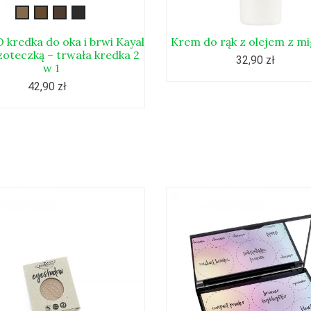
brwi-
brwi-
brwi-
brwi-
kayal1
kayal2
kayal3
kayal4
 kredka do oka i brwi Kayal
Krem do rąk z olejem z m
zoteczką – trwała kredka 2
32,90 zł
w 1
42,90 zł