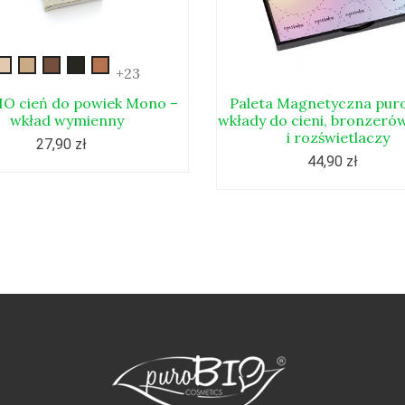
gold
beige
bronze
morski
sand
+23
IO cień do powiek Mono –
Paleta Magnetyczna pur
wkład wymienny
wkłady do cieni, bronzeró
i rozświetlaczy
27,90 zł
44,90 zł