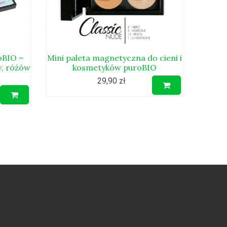
oBIO –
Mini paleta magnetyczna do cieni i
w, różów
kosmetyków puroBIO
29,90 zł