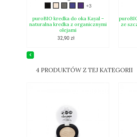
kayal01
kayal02
kayal03
kayal04
kayal05
+3
puroBIO kredka do oka Kayal –
puroBIO
naturalna kredka z organicznymi
ze szc
olejami
32,90 zł
4 PRODUKTÓW Z TEJ KATEGORII