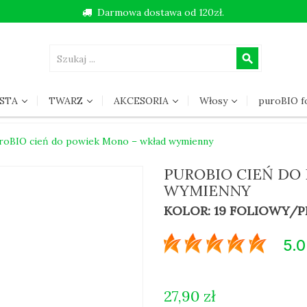
Darmowa dostawa od 120zł.
search
STA
TWARZ
AKCESORIA
Włosy
puroBIO 
roBIO cień do powiek Mono – wkład wymienny
PUROBIO CIEŃ DO
WYMIENNY
KOLOR: 19 FOLIOWY/
5.0
27,90 zł