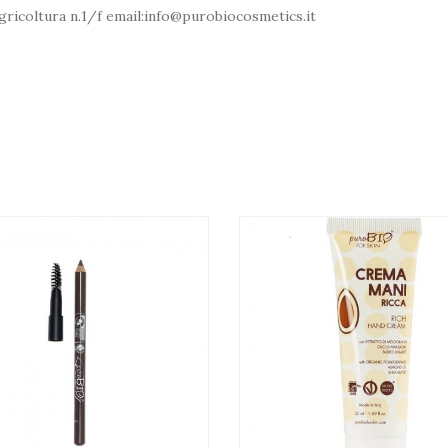
Agricoltura n.1/f email:info@purobiocosmetics.it
SPRAWDŹ KOLOR (CIENIE 