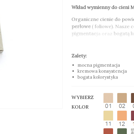
Wkład wymienny do cieni 
Organiczne cienie do powi
perłowe
( foliowe). Nasze 
pigmentac
ja oraz
bogatą k
Formuła cieni do powiek 
kosmetykom kremowej kons
Zalety:
cery, rozprowadzają się w
mocna pigmentacja
kremowa konsystencja
Wkłady wymienne do cieni
bogata kolorystyka
opakowanie. Wkłady można
Wykorzystując ponownie op
odpadów i dbamy o otaczaj
WYBIERZ
Zalety:
KOLOR
mocna pigmentacja
kremowa konsystencja
bogata kolorystyka