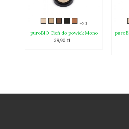
gold
beige
bronze
morski
sand
+23
puroBIO Cień do powiek Mono
puroB
39,90 zł