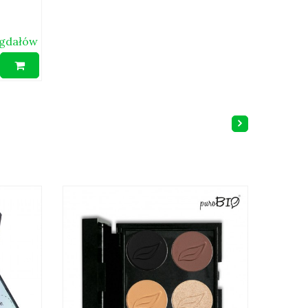
igdałów