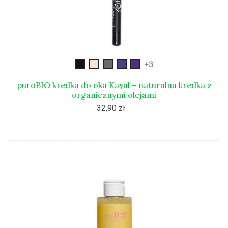
kayal01
kayal02
kayal03
kayal04
kayal05
+3
puroBIO kredka do oka Kayal – naturalna kredka z
organicznymi olejami
32,90 zł