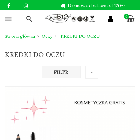
Darmowa dostawa od 120zł.
0
menu
Strona główna
Oczy
KREDKI DO OCZU
KREDKI DO OCZU
FILTR
arrow_drop_down