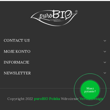
CONTACT US
expand_more
MOJE KONTO
expand_more
INFORMACJE
expand_more
expand_more
NEWSLETTER
Masz
pytanie?
Copyright 2022
puroBIO Polska
Wdrożenie
Vertes Design