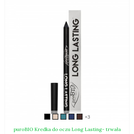
czarny
long-
long-
long-
long_lasting05
+3
lasting02
lasting03
lasting04
puroBIO Kredka do oczu Long Lasting- trwała