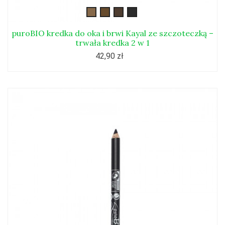
brwi-
brwi-
brwi-
brwi-
kayal1
kayal2
kayal3
kayal4
puroBIO kredka do oka i brwi Kayal ze szczoteczką –
trwała kredka 2 w 1
42,90 zł