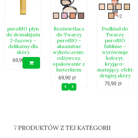
New-
New-
New-
New
sublime-
sublime-
sublime
subl
body-
pink-
zloty-
rozswietlacz5
New-
+2
01
02
03
04
blush
blush
blush
sublime-
05
puroBIO płyn
Rozświetlacz
Podkład do
do demakijażu
do Twarzy
Twarzy
2-fazowy –
puroBIO –
puroBIO
delikatny dla
aksamitne
Sublime –
skóry
wykończenie,
wyrównuje
odżywczy,
koloryt,
69,90 zł
opakowanie z
kryjąco-
lusterkiem
matujący, efekt
drugiej skóry
69,90 zł
75,90 zł
7 PRODUKTÓW Z TEJ KATEGORII