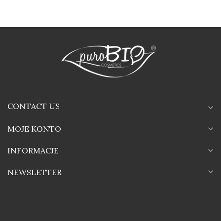
CONTACT US
expand_more
MOJE KONTO
expand_more
INFORMACJE
expand_more
expand_more
NEWSLETTER