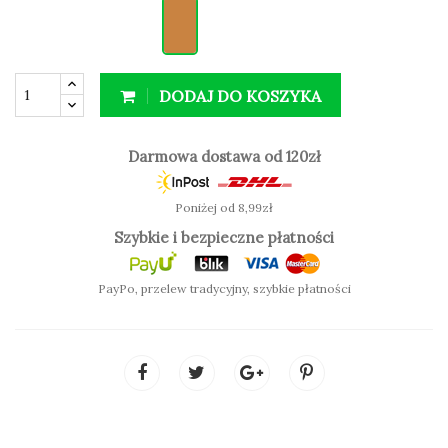
jakości
organiczny aloes,
mający działanie kojące i
nawilżające dla skóry,
wosk carnauba
,
glicerynę
roślinną
oraz
witaminę E
- naturalny przeciwutleniacz,
który chroni skórę przed wolnymi rodnikami i
DODAJ DO KOSZYKA
starzeniem.
Zalety:
Darmowa dostawa od 120zł
brak silikonów
Poniżej od 8,99zł
brak substancji komedogennych
wygodna aplikacja
Szybkie i bezpieczne płatności
PayPo, przelew tradycyjny, szybkie płatności