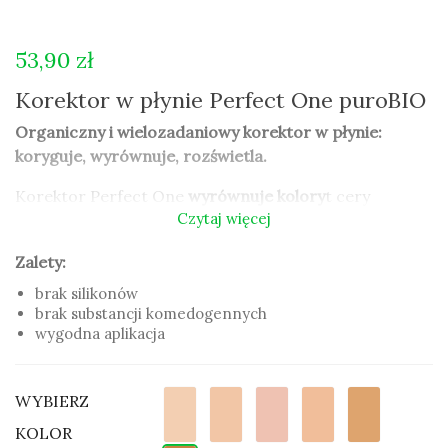
53,90 zł
Korektor w płynie Perfect One puroBIO
Organiczny i wielozadaniowy korektor w płynie:
koryguje, wyrównuje, rozświetla.
Korektor Perfect One
wyrównuje kolory
t cery
Czytaj więcej
zapewniając jej
świetlisty i naturalny efekt
.
Korektor jest idealny do każdego rodzaju cery, także
Zalety:
dojrzałej,
maskuje cienie pod oczami
i
brak silikonów
niedoskonałości, bez obciążania, nie osadza się w
brak substancji komedogennych
drobnych zmarszczkach.
Nie zawiera substancji
wygodna aplikacja
komedogennych.
Dzięki wysokiej koncentracji
pigmentów może być stosowany punktowo ale też na
WYBIERZ
większe partie twarzy zamiast podkładu.
KOLOR
Korektor Perfect One zawiera wysokiej