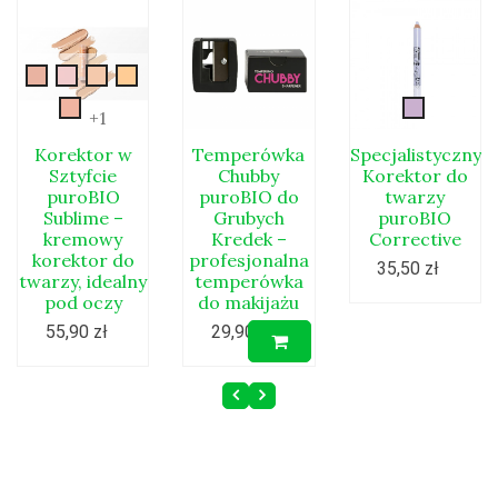
01
02
03
04
05
34correct
+1
Korektor w
Temperówka
Specjalistyczny
Sztyfcie
Chubby
Korektor do
puroBIO
puroBIO do
twarzy
Sublime –
Grubych
puroBIO
kremowy
Kredek –
Corrective
korektor do
profesjonalna
35,50 zł
twarzy, idealny
temperówka
pod oczy
do makijażu
55,90 zł
29,90 zł