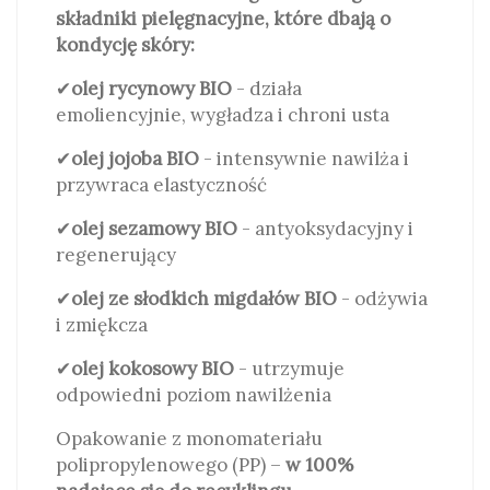
składniki pielęgnacyjne, które dbają o
kondycję skóry:
✔
olej rycynowy BIO
- działa
emoliencyjnie, wygładza i chroni usta
✔
olej jojoba BIO
- intensywnie nawilża i
przywraca elastyczność
✔
olej sezamowy BIO
- antyoksydacyjny i
regenerujący
✔
olej ze słodkich migdałów BIO
- odżywia
i zmiękcza
✔
olej kokosowy BIO
- utrzymuje
odpowiedni poziom nawilżenia
Opakowanie z monomateriału
polipropylenowego (PP) –
w 100%