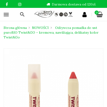
Darmowa dostawa od 120zł.
0
menu
Strona główna
NOWOŚCI
Odżywcza pomadka do ust
puroBIO Twist&GO – kremowa, nawilżająca, delikatny kolor
Twist&Go