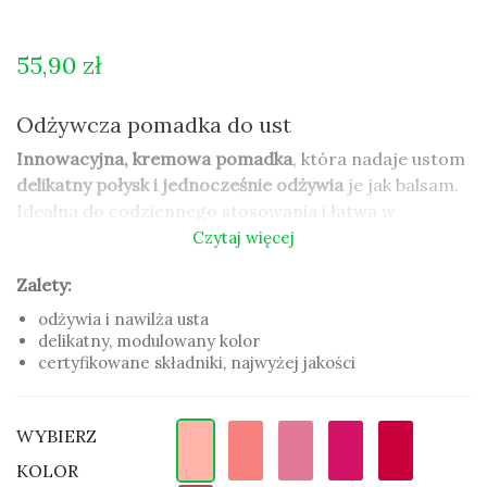
55,90 zł
Odżywcza pomadka do ust
Innowacyjna, kremowa pomadka
, która nadaje ustom
delikatny połysk i jednocześnie odżywia
je jak balsam.
Idealna do codziennego stosowania i łatwa w
aplikacji, nawet bez lustra
.
To
idealny wybór dla osób,
Czytaj więcej
które chcą
połączyć kolor i pielęgnację ust w jednym
Zalety:
produkcie
, korzystać z
kosmetyku organicznego
i
przyjaznego dla ust, a jednocześnie cieszyć się łatwą
odżywia i nawilża usta
aplikacją w każdym miejscu i czasie.
delikatny, modulowany kolor
certyfikowane składniki, najwyżej jakości
Zalety:
odżywia i nawilża usta
WYBIERZ
delikatny, modulowany kolor
certyfikowane składniki, najwyżej jakości
KOLOR