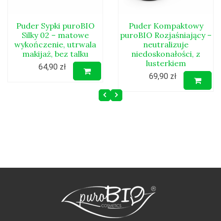
Puder Sypki puroBIO
Puder Kompaktowy
Silky 02 – matowe
puroBIO Rozjaśniający –
wykończenie, utrwala
neutralizuje
makijaż, bez talku
niedoskonałości, z
lusterkiem
64,90 zł
69,90 zł