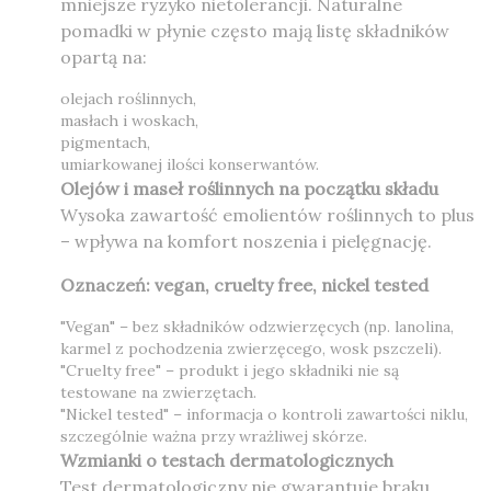
mniejsze ryzyko nietolerancji. Naturalne
pomadki w płynie często mają listę składników
opartą na:
olejach roślinnych,
masłach i woskach,
pigmentach,
umiarkowanej ilości konserwantów.
Olejów i maseł roślinnych na początku składu
Wysoka zawartość emolientów roślinnych to plus
– wpływa na komfort noszenia i pielęgnację.
Oznaczeń: vegan, cruelty free, nickel tested
"Vegan" – bez składników odzwierzęcych (np. lanolina,
karmel z pochodzenia zwierzęcego, wosk pszczeli).
"Cruelty free" – produkt i jego składniki nie są
testowane na zwierzętach.
"Nickel tested" – informacja o kontroli zawartości niklu,
szczególnie ważna przy wrażliwej skórze.
Wzmianki o testach dermatologicznych
Test dermatologiczny nie gwarantuje braku