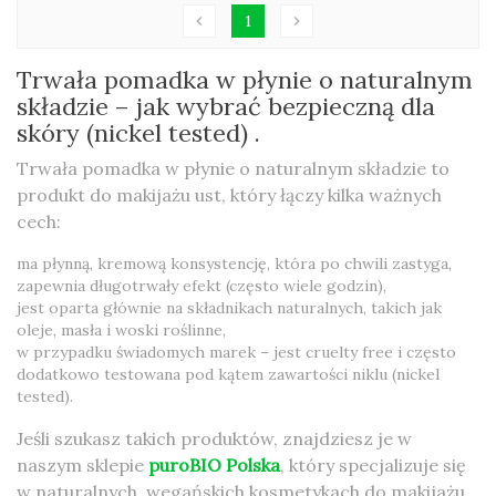
1
chevron_left
chevron_right
Trwała pomadka w płynie o naturalnym
składzie – jak wybrać bezpieczną dla
skóry (nickel tested) .
Trwała pomadka w płynie o naturalnym składzie to
produkt do makijażu ust, który łączy kilka ważnych
cech:
ma płynną, kremową konsystencję, która po chwili zastyga,
zapewnia długotrwały efekt (często wiele godzin),
jest oparta głównie na składnikach naturalnych, takich jak
oleje, masła i woski roślinne,
w przypadku świadomych marek – jest cruelty free i często
dodatkowo testowana pod kątem zawartości niklu (nickel
tested).
Jeśli szukasz takich produktów, znajdziesz je w
naszym sklepie
puroBIO Polska
, który specjalizuje się
w naturalnych, wegańskich kosmetykach do makijażu.