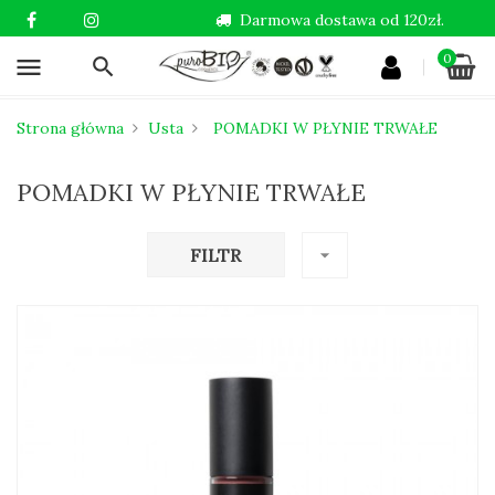
Darmowa dostawa od 120zł.
0
menu
Strona główna
Usta
POMADKI W PŁYNIE TRWAŁE
POMADKI W PŁYNIE TRWAŁE
FILTR
arrow_drop_down