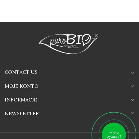
CONTACT US
expand_more
MOJE KONTO
expand_more
INFORMACJE
expand_more
expand_more
NEWSLETTER
Masz
pytanie?