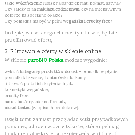
Jakie
wykończenie
lubisz najbardziej: mat, półmat, satyna?
Czy zależy ci na
makijażu codziennym
, czy na intensywnym
kolorze na specjalne okazje?
Czy pomadka ma być w pełni
wegańska i cruelty free
?
Im lepiej wiesz, czego chcesz, tym łatwiej będzie
przefiltrować ofertę.
2. Filtrowanie oferty w sklepie online
W sklepie
puroBIO Polska
możesz wygodnie:
wybrać
kategorię produktów do ust
– pomadki w płynie,
pomadki klasyczne, konturówki, balsamy,
filtrować po takich kryteriach jak:
kosmetyki wegańskie,
cruelty free,
naturalne/organiczne formuły,
nickel tested
(w opisach produktów).
Dzięki temu zamiast przeglądać setki przypadkowych
pomadek, od razu widzisz tylko te, które spełniają
fundamentalne kryteria bezpieczeństwa i filozofii