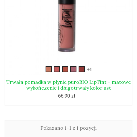
liptint1
liptint2
liptint3
liptint4
liptint5
+1
Trwała pomadka w płynie puroBIO LipTint – matowe
wykończenie i długotrwały kolor ust
66,90 zł
Pokazano 1-1 z 1 pozycji