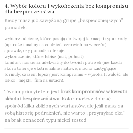
4. Wybór koloru i wykończenia bez kompromisu
dla bezpieczeństwa
Kiedy masz już zawężoną grupę „bezpieczniejszych”
pomadek:
wybierz odcienie, które pasują do twojej karnacji i typu urody
(np. róże i maliny na co dzień, czerwień na wieczór),
sprawdź, czy pomadka oferuje:
wykończenie, które lubisz (mat, półmat),
komfort noszenia, adekwatny do twoich potrzeb (nie każda
skóra toleruje ekstremalnie matowe, mocno zastygające
formuły; czasem lepszy jest kompromis – wysoka trwałość, ale
lekko „miękki” film na ustach).
Twoim priorytetem jest
brak kompromisów w kwestii
składu i bezpieczeństwa
. Kolor możesz dobrać
spośród kilku zbliżonych wariantów, ale jeśli masz za
sobą historię podrażnień, nie warto „przymykać oka”
na brak oznaczeń typu nickel tested.