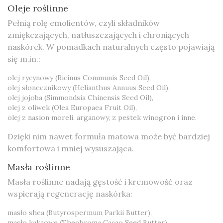
Oleje roślinne
Pełnią rolę emolientów, czyli składników
zmiękczających, natłuszczających i chroniących
naskórek. W pomadkach naturalnych często pojawiają
się m.in.:
olej rycynowy (Ricinus Communis Seed Oil),
olej słonecznikowy (Helianthus Annuus Seed Oil),
olej jojoba (Simmondsia Chinensis Seed Oil),
olej z oliwek (Olea Europaea Fruit Oil),
olej z nasion moreli, arganowy, z pestek winogron i inne.
Dzięki nim nawet formuła matowa może być bardziej
komfortowa i mniej wysuszająca.
Masła roślinne
Masła roślinne nadają gęstość i kremowość oraz
wspierają regenerację naskórka:
masło shea (Butyrospermum Parkii Butter),
masło kakaowe (Theobroma Cacao Seed Butter),