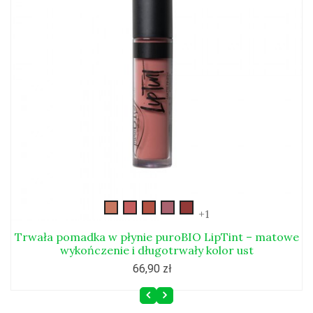
liptint1
liptint2
liptint3
liptint4
liptint5
+1
Trwała pomadka w płynie puroBIO LipTint – matowe
wykończenie i długotrwały kolor ust
66,90 zł