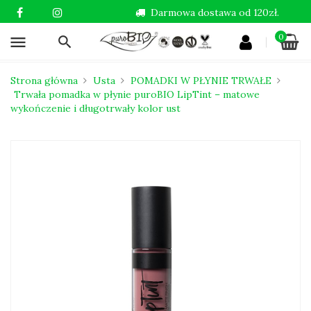
Darmowa dostawa od 120zł.
0
menu
Strona główna
Usta
POMADKI W PŁYNIE TRWAŁE
Trwała pomadka w płynie puroBIO LipTint – matowe
wykończenie i długotrwały kolor ust