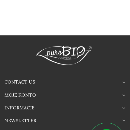
CONTACT US
expand_more
MOJE KONTO
expand_more
INFORMACJE
expand_more
expand_more
NEWSLETTER