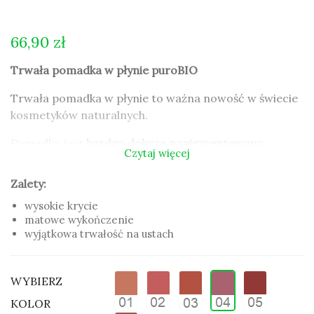
66,90 zł
Trwała pomadka w płynie puroBIO
Trwała pomadka w płynie to ważna nowość w świecie
kosmetyków naturalnych.
Pomadka jest
bardzo dobrze napigmentowana
,
Czytaj więcej
świetnie kryje
, a załączona
elastyczna szpatułk
a z
zaokrągloną końcówką
ułatwia aplikację
na ustach.
Zalety:
Unikalna formuła pomadki zapewnia
długotrwały
wysokie krycie
efekt,
kolor utrzymuje się nawet podczas jedzenia i
matowe wykończenie
picia.
wyjątkowa trwałość na ustach
Zawartość krzemionki sprawia, że pomadka szybko
zasycha na ustach i się
nie rozmazuje
.
Organiczne
WYBIERZ
woski i oleje
zapewniają kremową konsystencję i łatwe
KOLOR
rozprowadzenia na ustach, zaś biała glinka nadaje