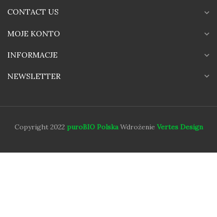
CONTACT US
expand_more
MOJE KONTO
expand_more
INFORMACJE
expand_more
expand_more
NEWSLETTER
Copyright 2022
puroBIO Polska
Wdrożenie
Vertes Design