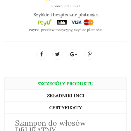
Zalety:
Poniżej od 8,99zł
bardzo delikatna formuła dla wrażliwej skóry
Szybkie i bezpieczne płatności
bogactwo organicznych składników
działanie kojące i regenerujące
PayPo, przelew tradycyjny, szybkie płatności
SZCZEGÓŁY PRODUKTU
SKŁADNIKI INCI
CERTYFIKATY
Szampon do włosów
DELIKATNY