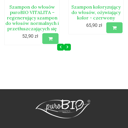
Szampon do włosów
Szampon koloryzujący
puroBIO VITALITA –
do włosów, ożywiający
regenerujący szampon
kolor - czerwony
do włosów normalnych i
65,90 zł
przetłuszczających się
52,90 zł