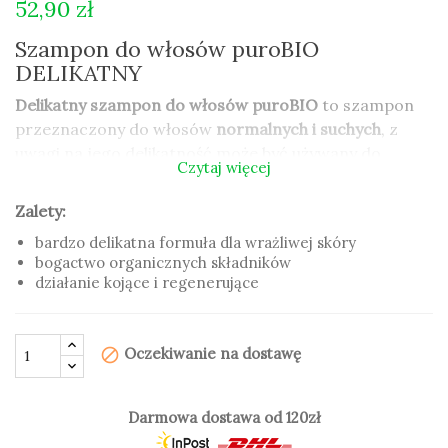
52,90 zł
Szampon do włosów puroBIO
DELIKATNY
Delikatny szampon do włosów puroBIO
to szampon
przeznaczony do włosów
normalnych i suchych
, z
uwagi na jego delikatność może być używany do
Czytaj więcej
częstego mycia włosów.
Zalety:
Formuła szamponu jest
bardzo delikatna
,
opracowana, aby nie oddziaływać agresywnie na
bardzo delikatna formuła dla wrażliwej skóry
bogactwo organicznych składników
skórę głowy. Szampon wykazuje właściwości
działanie kojące i regenerujące
zmiękczające włosy i
ułatwiające ich rozczesywanie
.
Substancje takie jak ekstrakt ze
ślazu, rumianku i
passiflory
chronią strukturę włosa i wygładzają jego
Oczekiwanie na dostawę
block
powierzchnię. Szampon do włosów suchych zawiera
także
aloes
i
olejek ze słodkich migdałów
, które nadają
włosom połysk oraz działają zmiękczająco.
Darmowa dostawa od 120zł