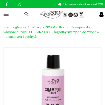
Darmowa dostawa od 120zł
menu
Strona główna
Włosy
SZAMPONY
Szampon do
włosów puroBIO DELIKATNY – łagodny szampon do włosów
normalnych i suchych