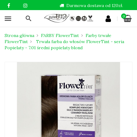
Darmowa dostawa od 120zł.
0
menu
Strona główna
FARBY FlowerTint
Farby trwałe
FlowerTint
Trwała farba do włosów FlowerTint - seria
Popielaty - 7.01 średni popielaty blond