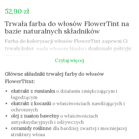
52,90 zł
Trwała farba do włosów FlowerTint na
bazie naturalnych składników
Farba do koloryzacji włosów FlowerTint zapewni Ci
trwały kolor
, nada włosom blasku i
doskonale pokryje
siwe włosy.
Czytaj więcej
FlowerTint to trwała farba do włosów inspirowana
Główne składniki trwałej farby do włosów
naturą, zawiera
ponad 86% naturalnych składników.
FlowerTitnt:
Farba do włosów FlowerTint nie zawiera:
amoniaku,
ekstrakt z rumianku
o działaniu zmiękczającym i
rezorcyny, parafenylenodiaminy.
łagodzącym
ekstrakt z kocanki
o właściwościach nawilżających i
Dzięki
specjalnie zaprojektowanej butelce
aplikacja
ochronnych
farby do włosów jest wygodna i nie wymaga
olej z nasion bawełny
o właściwościach
antyoksydacyjnych i odżywczych
stosowania dodatkowych naczyń.
Niekapiąca
ceramidy roślinne
dla bardziej zwartej i mocniejszej
formuła
farby do włosów sprawi, że bez problemu
struktury włosa
Sama poradzisz sobie z jej nałożeniem na