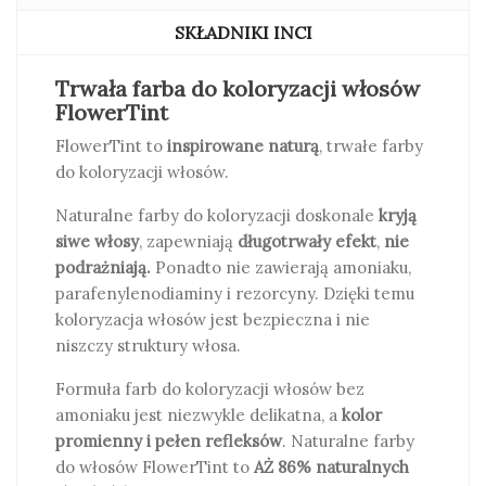
SKŁADNIKI INCI
WAŻNE
- Farba rozjaśnia włosy tylko o jeden ton, weź
to pod uwagę przy doborze koloru.
Trwała farba do koloryzacji włosów
Patrz tabelka - zdjęcie
FlowerTint
FlowerTint to
inspirowane naturą
, trwałe farby
do koloryzacji włosów.
Naturalne farby do koloryzacji doskonale
kryją
siwe włosy
, zapewniają
długotrwały efekt
,
nie
podrażniają.
Ponadto nie zawierają amoniaku,
parafenylenodiaminy i rezorcyny. Dzięki temu
koloryzacja włosów jest bezpieczna i nie
niszczy struktury włosa.
Formuła farb do koloryzacji włosów bez
amoniaku jest niezwykle delikatna, a
kolor
promienny i pełen refleksów
. Naturalne farby
do włosów FlowerTint to
AŻ
86% naturalnych