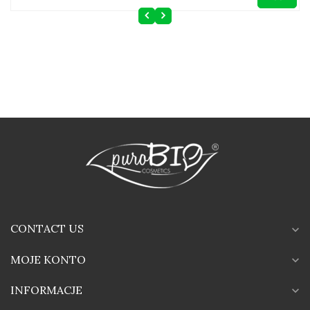
CONTACT US
expand_more
MOJE KONTO
expand_more
INFORMACJE
expand_more