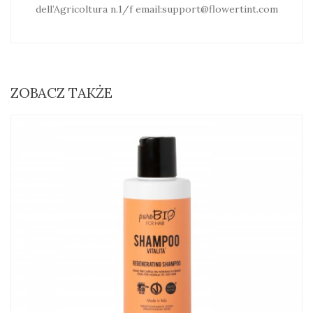
dell’Agricoltura n.1/f email:support@flowertint.com
ZOBACZ TAKŻE