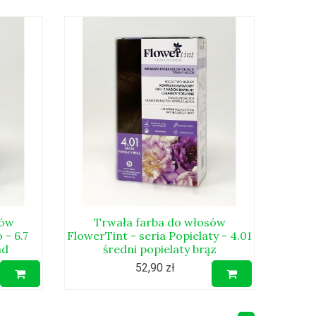
sów
Trwała farba do włosów
 - 6.7
FlowerTint - seria Popielaty - 4.01
nd
średni popielaty brąz
52,90 zł