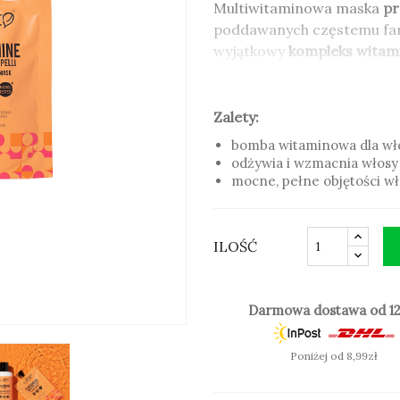
Multiwitaminowa maska
pr
poddawanych częstemu farb
wyjątkowy
kompleks witam
Maska do włosów 5 witamin
która wnika głęboko w str
Zalety:
włosom piękny, naturalny 
bomba witaminowa dla w
wzbogacona została
ekstr
odżywia i wzmacnia włosy
oraz
maliną,
ujędrnia struk
mocne, pełne objętości w
Zalety:
bomba witaminowa dla w
ILOŚĆ
odżywia i wzmacnia włosy
mocne, pełne objętości w
Darmowa dostawa od 12
Poniżej od 8,99zł