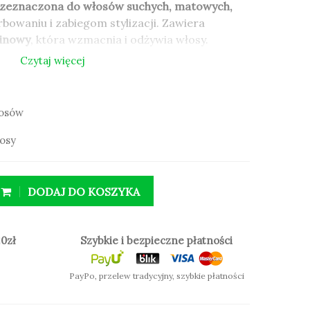
zeznaczona do włosów suchych, matowych,
owaniu i zabiegom stylizacji. Zawiera
inowy
, która wzmacnia i odżywia włosy.
Czytaj więcej
 to całkowicie
naturalna mieszanka witamin
,
ukturę włosa i wzmacnia włókna, nadając
blask. Dodatkowo maseczka do włosów
łosów
aktem z lnu
, który nadaje włosom sprężystości
turę włosa, nadając mu witalność.
łosy
łosów
DODAJ DO KOSZYKA
łosy
0zł
Szybkie i bezpieczne płatności
PayPo, przelew tradycyjny, szybkie płatności