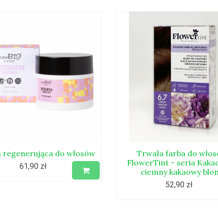
 regenerująca do włosów
Trwała farba do wło
FlowerTint - seria Kakao
61,90 zł
ciemny kakaowy blo
52,90 zł