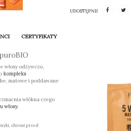
UDOSTĘPNIJ
INCI
CERTYFIKATY
 puroBIO
ze włosy odżywczo,
To
kompleks
uche, matowe i poddawane
 wzmacnia włókna czego
u włosy.
yki, chroni przed