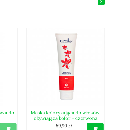
owa do
Maska koloryzująca do włosów,
n
ożywiająca kolor - czerwona
69,90 zł