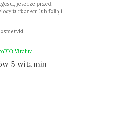
ugości, jeszcze przed
sy turbanem lub folią i
kosmetyki
BIO Vitalita
.
ów 5 witamin