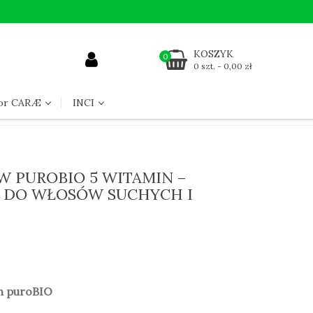
KOSZYK
0
0 szt. - 0,00 zł
for CARÆ
INCI
 PUROBIO 5 WITAMIN –
 DO WŁOSÓW SUCHYCH I
n puroBIO