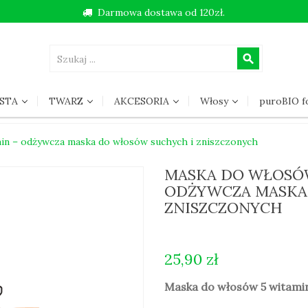
Darmowa dostawa od 120zł.
search
STA
TWARZ
AKCESORIA
Włosy
puroBIO 
n – odżywcza maska do włosów suchych i zniszczonych
MASKA DO WŁOSÓW
ODŻYWCZA MASKA
ZNISZCZONYCH
25,90 zł
Maska do włosów 5 witami