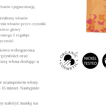
łosów i pigmentację,
strukturę włosów
eniu włosów przez czynniki
skórze głowy
 omega 3 reguluje
tyczność.
atkowo wzbogacona
ężystości oraz
kturę włosa dodając u
te szamponem włosy.
-15 minut. Następnie
my nałożyć maskę na