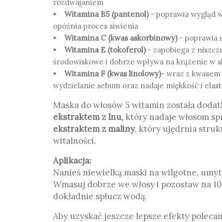
rozdwajaniem
•
Witamina B5 (pantenol)
- poprawia wygląd w
opóźnia proces siwienia
•
Witamina C (kwas askorbinowy)
- poprawia 
•
Witamina E (tokoferol)
- zapobiega z niszcz
środowiskowe i dobrze wpływa na krążenie w 
•
Witamina F (kwas linolowy)
- wraz z kwasem
wydzielanie sebum oraz nadaje miękkość i elas
Maska do włosów 5 witamin została dod
ekstraktem z lnu,
który nadaje włosom spr
ekstraktem z maliny
, który ujędrnia stru
witalności.
Aplikacja:
Nanieś niewielką maski na wilgotne, umy
Wmasuj dobrze we włosy i pozostaw na 10
dokładnie spłucz wodą.
Aby uzyskać jeszcze lepsze efekty poleca