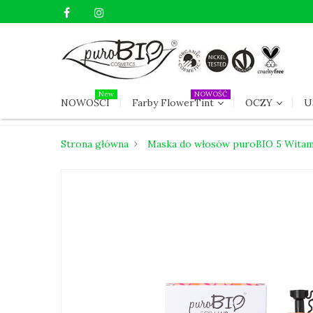
New
NOWOŚĆ
NOWOŚCI
Farby FlowerTint
OCZY
U
Strona główna
Maska do włosów puroBIO 5 Witami