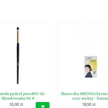
ński pędzel puroBIO do
Maseczka BRENDA krem
blendowania Nr 8
cery suchej - bana
53,90 zł
18,50 zł